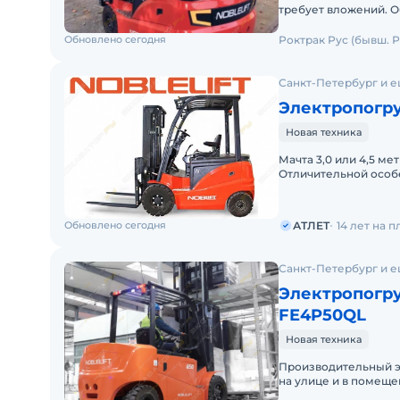
требует вложений. Об
эксплуатации. Заводс
Обновлено сегодня
Роктрак Рус (бывш. Р
Санкт-Петербург и е
Электропогру
Новая техника
Мачта 3,0 или 4,5 ме
Отличительной особ
является комплектац
Обновлено сегодня
АТЛЕТ
14 лет на 
Санкт-Петербург и е
Электропогру
FE4P50QL
Новая техника
Производительный э
на улице и в помещениях. Погрузчик Noblelift FE4P
указанной комплект