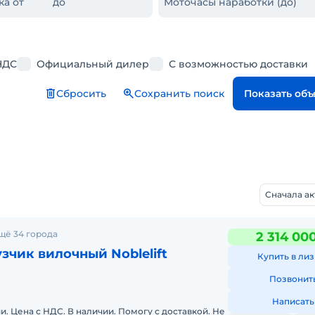
ка от
до
Моточасы наработки (до)
НДС
Официальный дилер
С возможностью доставки
Сбросить
Сохранить поиск
Показать об
Сначала а
щё 34 города
2 314 00
зчик вилочный Noblelift
Купить в лиз
Позвонит
Написать
и. Цена с НДС. В наличии. Помогу с доставкой. Не