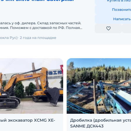
Купить в лиз
Позвонит
Написать
лась у оф. дилера. Склад запасных частей.
иния. Поможем с доставкой по РФ. Полная
________Пpoизводитeль
окла Рус)
2 года на площадке
ый экскаватор XCMG XE-
Дробилка (дробильная уст
SANME ДСК443