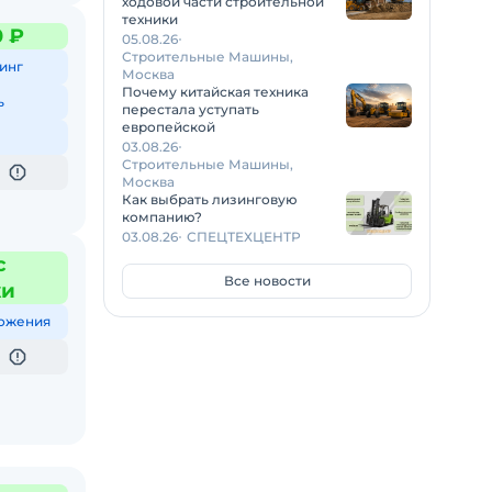
ходовой части строительной
техники
0 ₽
05.08.26
Строительные Машины,
инг
Москва
Почему китайская техника
ь
перестала уступать
европейской
03.08.26
Строительные Машины,
Москва
Как выбрать лизинговую
компанию?
03.08.26
СПЕЦТЕХЦЕНТР
с
Все новости
жи
ожения