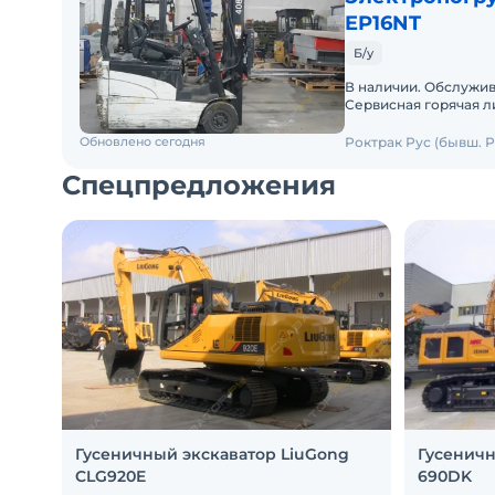
EP16NT
Б/у
В наличии. Обслужива
Сервисная горячая л
документация. ПСМ.
Обновлено сегодня
Роктрак Рус (бывш. Р
Спецпредложения
Гусеничный экскаватор LiuGong
Гусеничн
CLG920E
690DK