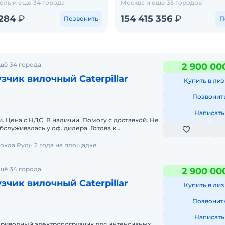
ль и еще 34 города
Москва и еще 35 городов
 284
₽
154 415 356
₽
Позвонить
П
щё 34 города
2 900 00
зчик вилочный Caterpillar
Купить в лиз
Позвонит
Написать
. Цена с НДС. В наличии. Помогу с доставкой. Не
служивалась у оф. дилера. Готова к
кая гарантия. Скла
окла Рус)
2 года на площадке
щё 34 города
2 900 00
зчик вилочный Caterpillar
Купить в лиз
Позвонит
Написать
риводный электропогрузчик для интенсивных