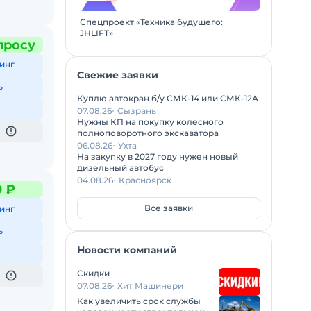
Спецпроект «Техника будущего:
JHLIFT»
просу
инг
Свежие заявки
ь
Куплю автокран б/у СМК-14 или СМК-12А
07.08.26
Сызрань
Нужны КП на покупку колесного
полноповоротного экскаватора
06.08.26
Ухта
На закупку в 2027 году нужен новый
дизельный автобус
04.08.26
Красноярск
0 ₽
Все заявки
инг
ь
Новости компаний
Скидки
07.08.26
Хит Машинери
Как увеличить срок службы