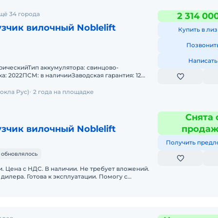
щё 34 города
2 314 00
зчик вилочный Noblelift
Купить в лиз
Позвонит
Написать
трическийТип аккумулятора: свинцово-
а: 2022ПСМ: в наличииЗаводская гарантия: 12
рана происхождения: КНР
окла Рус)
2 года на площадке
Снята 
зчик вилочный Noblelift
прода
Получить предл
 обновлялось
. Цена с НДС. В наличии. Не требует вложений.
дилера. Готова к эксплуатации. Помогу с
родается вилочный элек