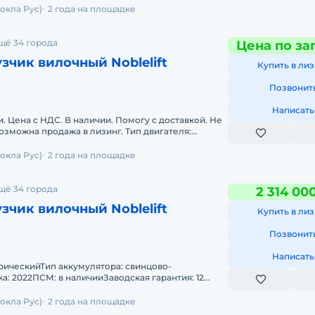
окла Рус)
2 года на площадке
щё 34 города
Цена по за
зчик вилочный Noblelift
Купить в лиз
Позвонит
Написать
. Цена с НДС. В наличии. Помогу с доставкой. Не
озможна продажа в лизинг. Тип двигателя:
ккумулятора:
окла Рус)
2 года на площадке
щё 34 города
2 314 00
зчик вилочный Noblelift
Купить в лиз
Позвонит
Написать
трическийТип аккумулятора: свинцово-
а: 2022ПСМ: в наличииЗаводская гарантия: 12
рана происхождения: КНР
окла Рус)
2 года на площадке