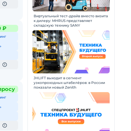
Виртуальный тест-драйв вместо визита
к дилеру: MHRUS представляет
складскую технику SANY
0 ₽
инг
ь
JHLIFT выходит в сегмент
узкопроходных штабелёров: в России
показали новый Zenith
просу
инг
ь