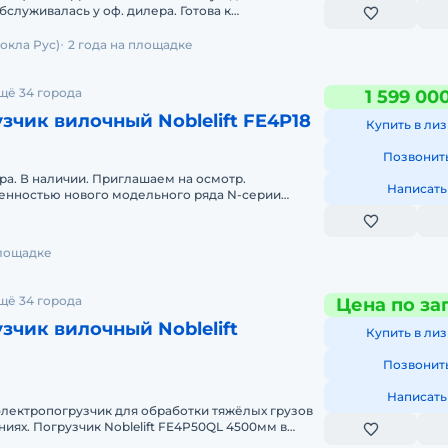
служивалась у оф. дилера. Готова к
кая гарантия. Скл
окла Рус)
2 года на площадке
щё 34 города
1 599 00
зчик вилочный Noblelift FE4P18
Купить в лиз
Позвонит
тра. В наличии. Приглашаем на осмотр.
Написать
енностью нового модельного ряда N-серии
ия погрузчиков АС двигате
площадке
щё 34 города
Цена по за
зчик вилочный Noblelift
Купить в лиз
Позвонит
Написать
лектропогрузчик для обработки тяжёлых грузов
50QL 4500мм в
ации находится