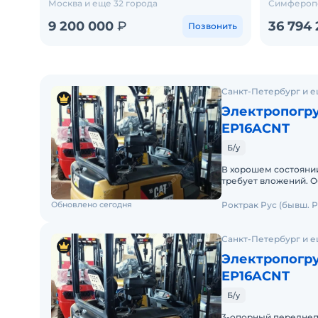
Москва и еще 32 города
Симферопо
9 200 000
₽
36 794
Позвонить
Санкт-Петербург и е
Электропогру
EP16ACNT
Б/у
В хорошем состоянии
требует вложений. Об
эксплуатации. Заводс
Обновлено сегодня
Роктрак Рус (бывш. Р
Санкт-Петербург и е
Электропогру
EP16ACNT
Б/у
3-опорный переднеп