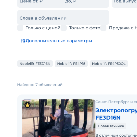
Цена от, ₽
до, ₽
Год выпус
Слова в объявлении
Только с ценой
Только с фото
Продажа с 
Дополнительные параметры
Noblelift FE3D16N
Noblelift FE4P18
Noblelift FE4P50QL
Найдено 7 объявлений
Санкт-Петербург и е
Электропогру
FE3D16N
Новая техника
В отличном состояни