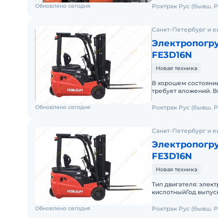
Обновлено сегодня
Роктрак Рус (бывш. Р
Санкт-Петербург и е
Электропогру
FE3D16N
Новая техника
В хорошем состоянии
требует вложений. В
электрический Тип а
Обновлено сегодня
Роктрак Рус (бывш. Р
Санкт-Петербург и е
Электропогру
FE3D16N
Новая техника
Тип двигателя: элек
кислотныйГод выпуск
месяцев / 1200м/чСт
Обновлено сегодня
Роктрак Рус (бывш. Р