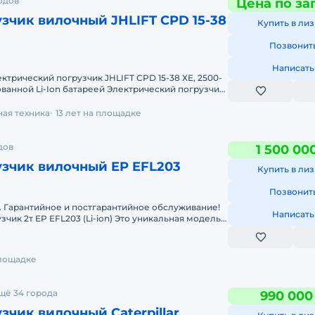
одов
Цена по за
зчик вилочный JHLIFT CPD 15-38
Купить в лиз
Позвонит
Написать
трический погрузчик JHLIFT CPD 15-38 ХE, 2500-
ованной Li-Ion батареей Электрический погрузчик
нтегрир
ая техника
13 лет на площадке
дов
1 500 00
зчик вилочный EP EFL203
Купить в лиз
Позвонит
 Гарантийное и постгарантийное обслуживание!
Написать
чик 2т EP EFL203 (Li-ion) Это уникальная модель
000 кг,
площадке
щё 34 города
990 000
зчик вилочный Caterpillar