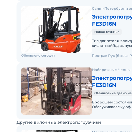
Санкт-Петербург и е
Электропогру
FE3D16N
Новая техника
Тип двигателя: элек
кислотныйГод выпуск
месяцев / 1200м/чСт
Обновлено сегодня
Роктрак Рус (бывш. Р
Набережные Челны
Электропогру
FE3D16N
Объявление давно не
В хорошем состоянии
Обслуживалась у оф. 
доставкой. П
Другие вилочные электропогрузчики