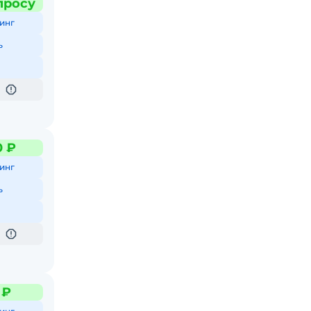
просу
инг
ь
0 ₽
инг
ь
 ₽