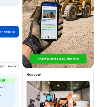
ъявления
ктуальные
Новости
0 ₽
инг
ь