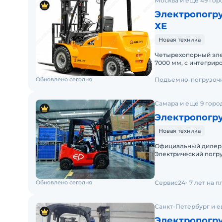
Москва и ещё 49 гор
Электропогру
ХE
Новая техника
Четырехопорный элек
7000 мм, с интегрир
JHLIFT CPD 30 XE с и
Обновлено сегодня
Подъемно-погрузочн
Самара и ещё 9 горо
Электропогру
Новая техника
Официальный дилер.
Электрический погруз
грузоподъемностью 2
Обновлено сегодня
Сервис24
7 лет на 
Санкт-Петербург и е
Электропогру