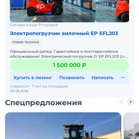
Самара и ещё 9 городов
Электропогрузчик вилочный EP EFL203
Новая техника
Официальный дилер. Гарантийное и постгарантийное
обслуживание! Электрический погрузчик 2т EP EFL203 (Li-
ion) Это уникальная модель грузоподъемностью 2000 кг,
1 500 000 ₽
Купить в лизинг
Позвонить
Написать
Сервис24
7 лет на площадке
08.08.2026
Спецпредложения