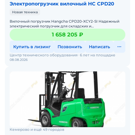
Электропогрузчик вилочный HC CPD20
Новая техника
Вилочный погрузчик Hangcha CPD20-XCY2-SI Надежный
электрический погрузчик для складских и
производственных задач Мы предлагаем: Доставку по
1 658 205 ₽
России от 2-х
Купить в лизинг
Позвонить
Написать
Центр технического оборудования
6 лет на площадке
08.08.2026
Кемерово и ещё 49 городов