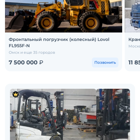
Фронтальный погрузчик (колесный) Lovol
Кран
FL955F-N
Москв
Омск и еще 35 городов
7 500 000
₽
11 
Позвонить