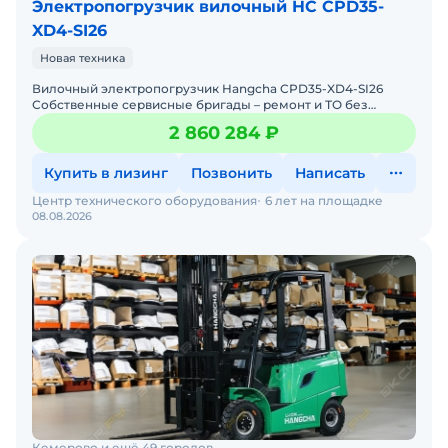
Электропогрузчик вилочный HC CPD35-
XD4-SI26
Новая техника
Вилочный электропогрузчик Hangcha CPD35-XD4-SI26
Собственные сервисные бригады – ремонт и ТО без
простоев. Гарантия 12 месяцев + постгарантийное
2 860 284 ₽
обслуживание
Купить в лизинг
Позвонить
Написать
Центр технического оборудования
6 лет на площадке
08.08.2026
Кемерово и ещё 49 городов