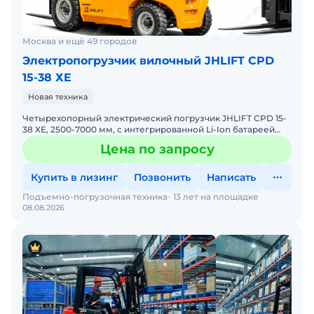
Москва и ещё 49 городов
Электропогрузчик вилочный JHLIFT CPD
15-38 ХE
Новая техника
Четырехопорный электрический погрузчик JHLIFT CPD 15-
38 ХE, 2500-7000 мм, с интегрированной Li-Ion батареей
Электрический погрузчик JHLIFT CPD 30 XE с интегрир
Цена по запросу
Купить в лизинг
Позвонить
Написать
Подъемно-погрузочная техника
13 лет на площадке
08.08.2026