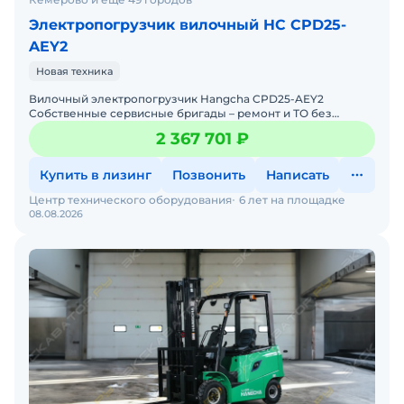
Электропогрузчик вилочный HC CPD25-
AEY2
Новая техника
Вилочный электропогрузчик Hangcha CPD25-AEY2
Собственные сервисные бригады – ремонт и ТО без
простоев. Гарантия 12 месяцев + постгарантийное
2 367 701 ₽
обслуживание. Б
Купить в лизинг
Позвонить
Написать
Центр технического оборудования
6 лет на площадке
08.08.2026