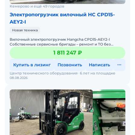
Кемерово и ещё 49 городов
Электропогрузчик вилочный HC CPD15-
AEY2-I
Новая техника
Вилочный электропогрузчик Hangcha CPD15-AEY2-I
Собственные сервисные бригады – ремонт и ТО без
простоев. Гарантия 12 месяцев + постгарантийное
1 811 247 ₽
обслуживание.
Купить в лизинг
Позвонить
Написать
Центр технического оборудования
6 лет на площадке
08.08.2026