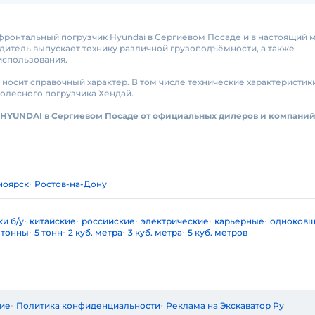
ь фронтальный погрузчик Hyundai в Сергиевом Посаде и в настоящий
итель выпускает технику различной грузоподъёмности, а также
использования.
 носит справочный характер. В том числе технические характеристи
колесного погрузчика Хендай.
 HYUNDAI в Сергиевом Посаде от официальных дилеров и компаний
ноярск
Ростов-на-Дону
и б/у
китайские
российские
электрические
карьерные
одноков
 тонны
5 тонн
2 куб. метра
3 куб. метра
5 куб. метров
ие
Политика конфиденциальности
Реклама на Экскаватор Ру