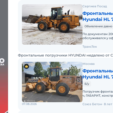
Сергиев Посад
Фронтальны
Hyundai HL 
Объявление давно 
По документам 2008
обслуживался у оф
требуется замена 
ТрансТек
Фронтальные погрузчики HYUNDAI недалеко от 
Москва
Фронтальны
Hyundai HL 
Б/у
Погрузчик фронталь
ч, ГАБАРИТ, констр
QSB5.9-C 142 л/с 
07.08.2026
Союз Бетон
8 лет