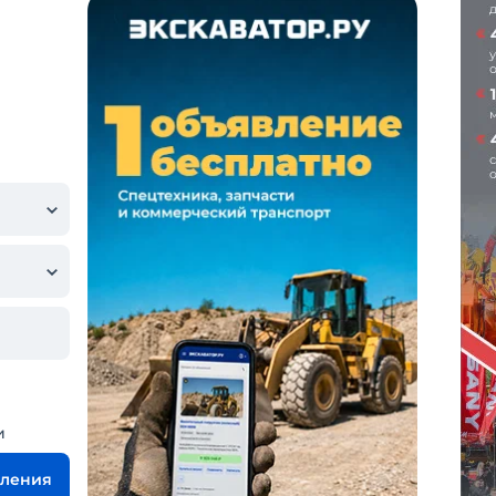
и
вления