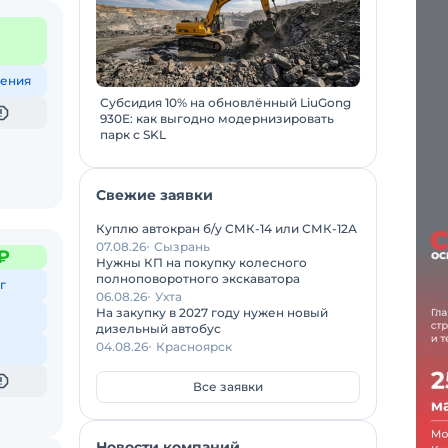
ения
Субсидия 10% на обновлённый LiuGong
930E: как выгодно модернизировать
парк с SKL
Свежие заявки
Куплю автокран б/у СМК-14 или СМК-12А
07.08.26
Сызрань
₽
Нужны КП на покупку колесного
полноповоротного экскаватора
г
06.08.26
Ухта
На закупку в 2027 году нужен новый
дизельный автобус
04.08.26
Красноярск
Все заявки
Новости компаний