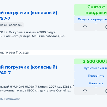
Снята с
й погрузчик (колесный)
продажи
757-7
Получить предлож
не обновлялось
 г.в. Покупался новым в 2010 году и
ициального дилера. Машина работает, но
распределителя потоков (гидравлик
Сергиева Посада
2 500 000 
й погрузчик (колесный)
Купить в лизин
740-7
Позвонить
Написать
ный HYUNDAI HL740-7, Корея, 2007 г.в., 5385 м/
укционная масса 11500 кг., двигатель Cuммins
(производство СШ
 на площадке