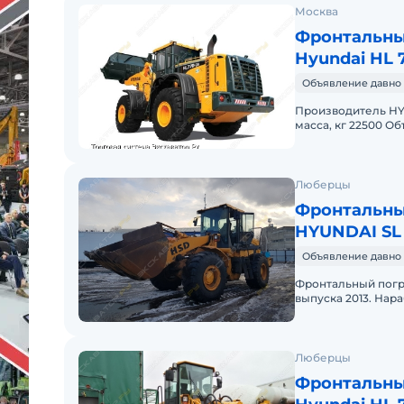
Москва
Фронтальны
Hyundai HL 
Объявление давно 
Производитель HYU
масса, кг 22500 Об
кг 22100 Управлен
Люберцы
Фронтальны
HYUNDAI SL
Объявление давно 
Фронтальный погр
выпуска 2013. Нара
мощностью 220,3 л
Люберцы
Фронтальны