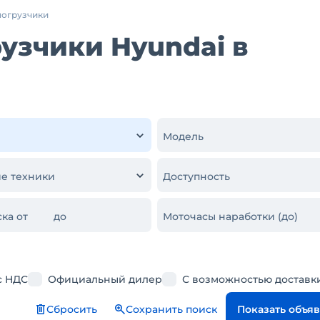
погрузчики
узчики Hyundai в
Модель
е техники
Доступность
ка от
до
Моточасы наработки (до)
с НДС
Официальный дилер
С возможностью доставк
Сбросить
Сохранить поиск
Показать объя