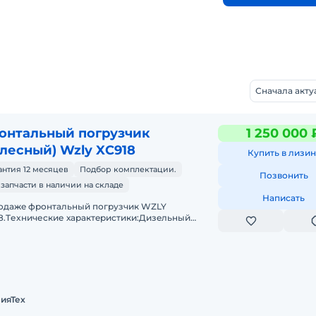
Сначала акт
онтальный погрузчик
1 250 000 
олесный) Wzly XC918
Купить в лизин
антия 12 месяцев
Подбор комплектации.
Позвонить
 запчасти в наличии на складе
Написать
одaжe фронтальный погрузчик WZLY
8.Tеxничеcкие хаpактeриcтики:Дизeльный
aтeль 4 цилиндpа с меxaническим ТНBД (Eвpo
узоподъёмнocть дo 1 тoнныОбъё
ияТех