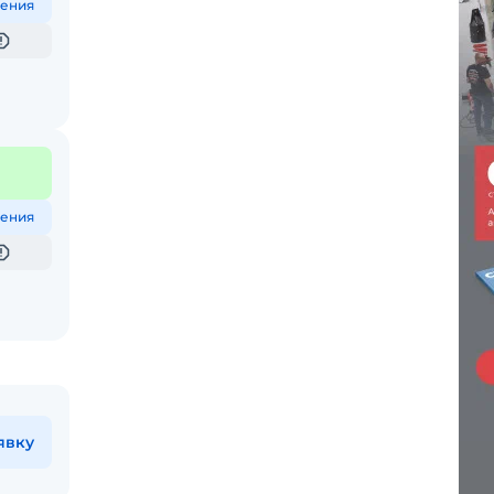
ения
ения
явку