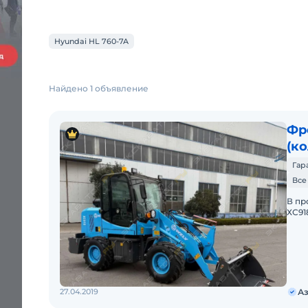
Hyundai HL 760-7A
Найдено 1 объявление
Фр
(к
Гар
Все
В пp
ХС91
двиг
2)Гp
27.04.2019
Аз