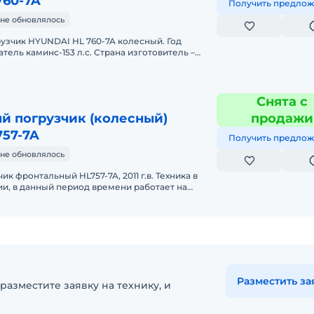
760-7A
Получить предлож
не обновлялось
узчик HYUNDAI HL 760-7A колесный. Год
атель каминс-153 л.с. Страна изготовитель –
33км. Все работает без наре
Снята с
й погрузчик (колесный)
продажи
757-7A
Получить предлож
не обновлялось
к фронтальный HL757-7A, 2011 г.в. Техника в
и, в данный период времени работает на
осы по телефону.
Разместить за
разместите заявку на технику, и