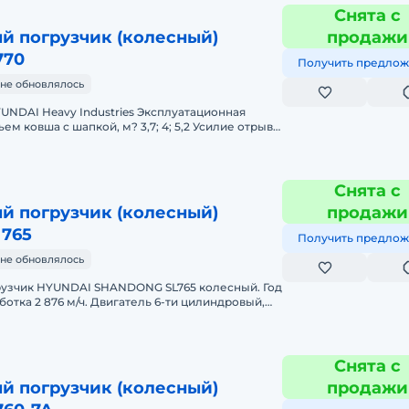
Снята с
й погрузчик (колесный)
продажи
770
Получить предлож
не обновлялось
NDAI Heavy Industries Эксплуатационная
ъем ковша с шапкой, м? 3,7; 4; 5,2 Усилие отрыва,
ие машиной Гидроста
Снята с
й погрузчик (колесный)
продажи
 765
Получить предлож
не обновлялось
узчик HYUNDAI SHANDONG SL765 колесный. Год
ботка 2 876 м/ч. Двигатель 6-ти цилиндровый,
.с. Мосты Hyundai. Ко
Снята с
й погрузчик (колесный)
продажи