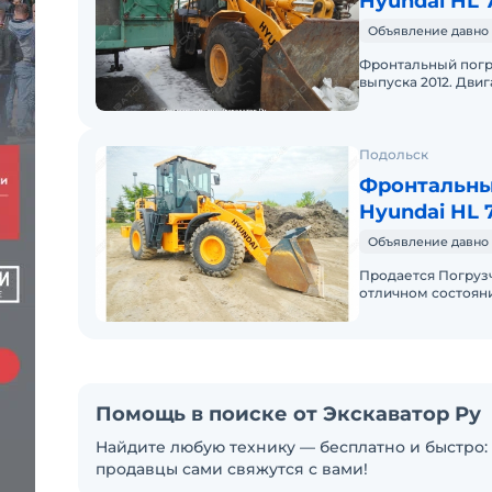
Hyundai HL 
Объявление давно 
Фронтальный погр
выпуска 2012. Двиг
Корея. Пробег 2 6
Подольск
Фронтальны
Hyundai HL 
Объявление давно 
Продается Погрузчи
отличном состояни
объекте, все вопр
Помощь в поиске от Экскаватор Ру
Найдите любую технику — бесплатно и быстро: 
продавцы сами свяжутся с вами!