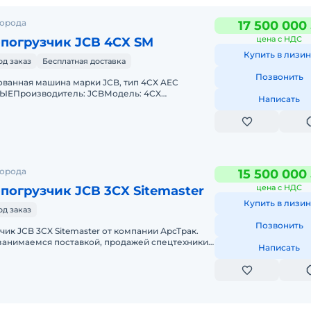
города
17 500 000
цена с НДС
-погрузчик JCB 4CX SM
Купить в лизин
од заказ
Бесплатная доставка
Позвонить
анная машина марки JCB, тип 4CX AEC
Производитель: JCBМодель: 4CX
Написать
ля: ТурбодизельМощность двигателя: 74,2
города
15 500 000
цена с НДС
погрузчик JCB 3CX Sitemaster
Купить в лизин
од заказ
Позвонить
чик JCB 3CX Sitemaster от компании АрсТрак.
 занимаемся поставкой, продажей спецтехники
Написать
 импорту.Прямые постав