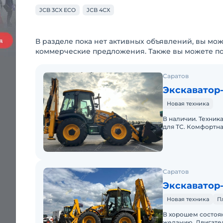
JCB 3CX ECO
JCB 4CX
В разделе пока нет активных объявлений, вы мож
коммерческие предложения. Также вы можете п
Саратов
Экскаватор-
Новая техника
В наличии. Техник
для ТС. Комфортна
Саратов
Экскаватор-
Новая техника
П
В хорошем состоя
желанию. Двигател