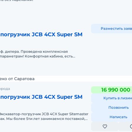
Разместить заяв
погрузчик JCB 4CX Super SM
оф. дилера. Проведена комплексная
 параметрам! Комфортная кабина, есть
еко от Саратова
орода
16 990 000
погрузчик JCB 4CX Super SM
Купить в лизин
Позвонить
Экcкавaтор-погрузчик JCB 4СX Super Sitemaster
Написать
ак. Мы более 5ти лет занимаемся поставкой,
ники по параллельному