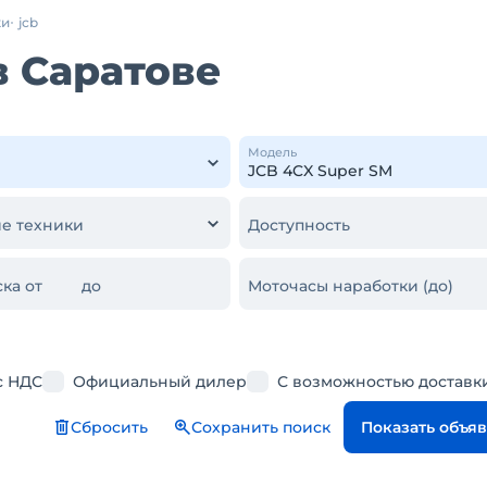
ки
jcb
в Саратове
Модель
е техники
Доступность
ка от
до
Моточасы наработки (до)
с НДС
Официальный дилер
С возможностью доставк
Сбросить
Сохранить поиск
Показать объя