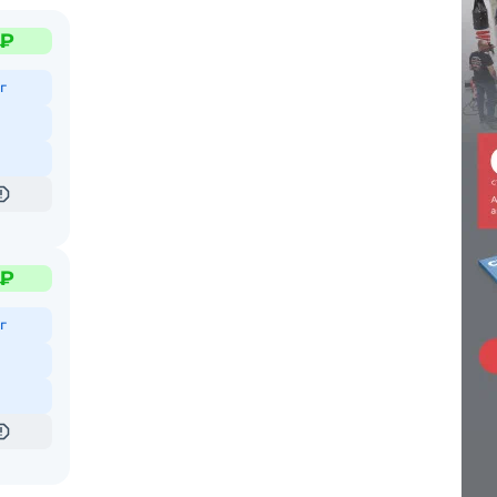
 ₽
г
 ₽
г