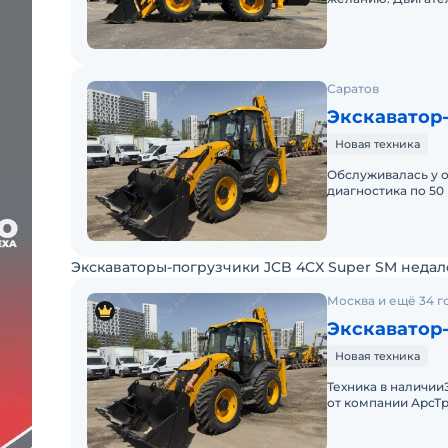
Саратов
Экскаватор-
Новая техника
Обслуживалась у 
диагностика по 50
кондиционер.
Экскаваторы-погрузчики JCB 4CX Super SM недал
Москва и ещё 34 г
Экскаватор-
Новая техника
Техника в наличии
от компании АрсТр
продажей спецтех