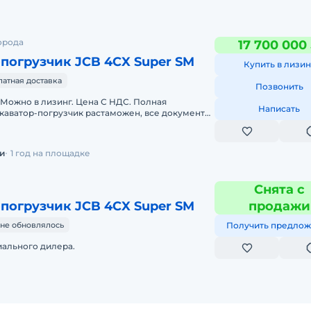
орода
17 700 000
погрузчик JCB 4CX Super SM
Купить в лизин
латная доставка
Позвонить
 Можно в лизинг. Цена С НДС. Полная
Написать
каватор-погрузчик растаможен, все документы
до базы или объекта. ООО "Мир
и
1 год на площадке
Снята с
погрузчик JCB 4CX Super SM
продажи
не обновлялось
Получить предлож
иального дилера.