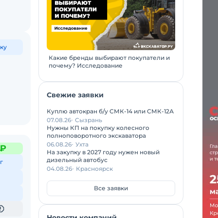
ку
Какие бренды выбирают покупатели и
почему? Исследование
Свежие заявки
Куплю автокран б/у СМК-14 или СМК-12А
07.08.26
Сызрань
Нужны КП на покупку колесного
полноповоротного экскаватора
06.08.26
Ухта
 ₽
На закупку в 2027 году нужен новый
дизельный автобус
г
04.08.26
Красноярск
Все заявки
Новости компаний