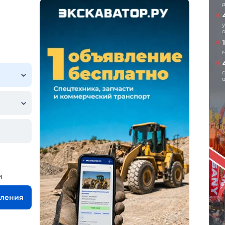
и
вления