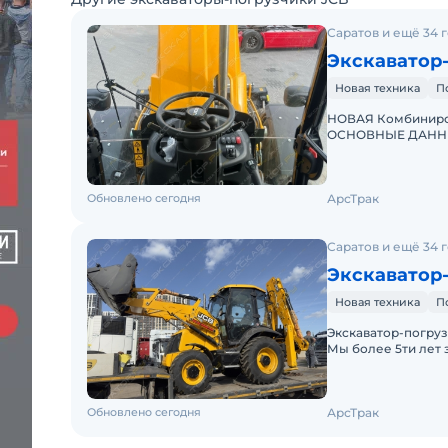
Саратов и ещё 34 
Экскаватор
Новая техника
П
НОВАЯ Комбиниров
ОСНОВНЫЕ ДАННЫЕ
14H3WAТип двигате
кВтОб
Обновлено сегодня
АрсТрак
Саратов и ещё 34 
Экскаватор-
Новая техника
П
Экcкавaтор-погруз
Мы более 5ти лет
по параллельному
Обновлено сегодня
АрсТрак