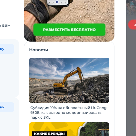
ь вам
ку
Новости
ку
Субсидия 10% на обновлённый LiuGong
930E: как выгодно модернизировать
парк с SKL