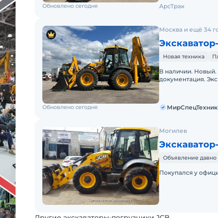
Обновлено сегодня
АрсТрак
Москва и ещё 34 г
Экскаватор-
Новая техника
П
В наличии. Новый.
документация. Экс
готовы. Доставка 
Обновлено сегодня
МирСпецТехник
Могилев
Экскаватор-
Объявление давно 
Покупался у офиц
Другие экскаваторы-погрузчики JCB