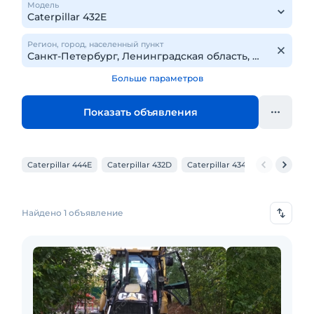
Модель
Регион, город, населенный пункт
Больше параметров
Показать объявления
Caterpillar 444E
Caterpillar 432D
Caterpillar 434E
Caterpillar
Найдено 1 объявление