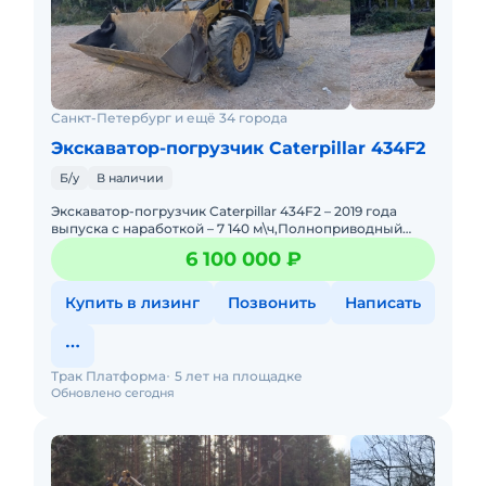
Санкт-Петербург и ещё 34 города
Экскаватор-погрузчик Caterpillar 434F2
Б/у
В наличии
Экскаватор-погрузчик Caterpillar 434F2 – 2019 года
выпуска с наработкой – 7 140 м\ч,Полноприводный
экскаватор-погрузчик с 4 равновеликими колесами,
6 100 000 ₽
Купить в лизинг
Позвонить
Написать
Трак Платформа
5 лет на площадке
Обновлено сегодня