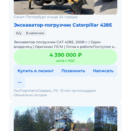
Санкт-Петербург и ещё 34 города
Экскаватор-погрузчик Caterpillar 428E
Б/у
В наличии
Экскаватор-погрузчик CAT 428E, 2008 г. | Один
владелец | Оригинал ПСМ | Готов к работеПоступил к
нам по программе Trade-In от постоянного клиента
4 390 000 ₽
при покупке но
цена с НДС
Купить в лизинг
Позвонить
Написать
ТехПортАвтоСервис, ГК
12 лет на площадке
Обновлено сегодня