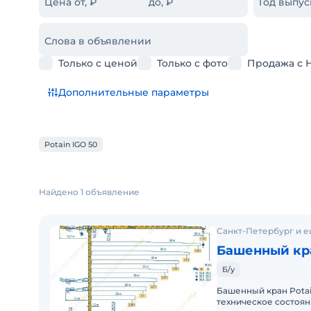
Цена от, ₽
до, ₽
Год выпус
Слова в объявлении
Только с ценой
Только с фото
Продажа с 
Дополнительные параметры
Potain IGO 50
Найдено 1 объявление
Санкт-Петербург и е
Башенный кра
Б/у
Башенный кран Potai
техническое состоян