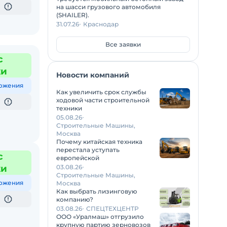
на шасси грузового автомобиля
(SHAILER).
31.07.26
Краснодар
Все заявки
с
жи
Новости компаний
ожения
Как увеличить срок службы
ходовой части строительной
техники
05.08.26
Строительные Машины,
Москва
Почему китайская техника
перестала уступать
с
европейской
жи
03.08.26
Строительные Машины,
ожения
Москва
Как выбрать лизинговую
компанию?
03.08.26
СПЕЦТЕХЦЕНТР
ООО «Уралмаш» отгрузило
крупную партию зерновозов