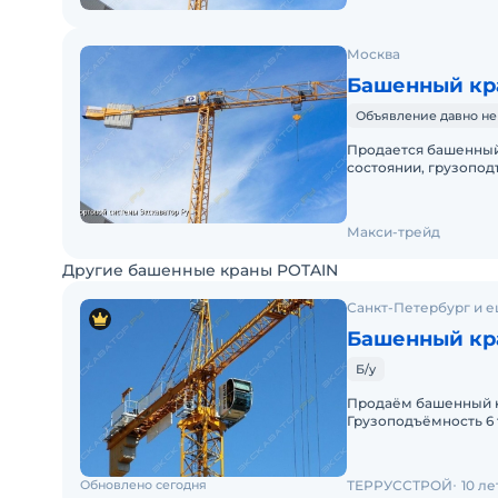
Москва
Башенный кра
Объявление давно не
Продается башенный 
состоянии, грузоподъ
возможна телескопич
Макси-трейд
Другие башенные краны POTAIN
Санкт-Петербург и е
Башенный кра
Б/у
Продаём башенный кр
Грузоподъёмность 6 
Обновлено сегодня
ТЕРРУССТРОЙ
10 л