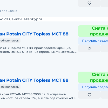
 000 кг Вылет стрелы - 53 м
на площадке
ко от Санкт-Петербурга
Снята 
н Potain CITY Topless MCT 88
прода
 обновлялось
Получить предл
n CITY Topless MCT 88, производства Франция,
ность макс. 5 т, на конце стрелы 1.15 т Высота 36 м
Кран
Снята 
н Potain CITY Topless MCT 88
прода
 обновлялось
Получить предл
кран POTAIN MCT88 2008 г.в. В исправном
емность 5т, стрела 52м, высота под крюком 40,1м,
еская клеть.