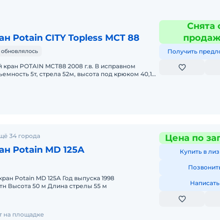
Снята 
н Potain CITY Topless MCT 88
прода
 обновлялось
Получить предл
кран POTAIN MCT88 2008 г.в. В исправном
емность 5т, стрела 52м, высота под крюком 40,1м,
еская клеть.
щё 34 города
Цена по за
н Potain MD 125A
Купить в лиз
Позвонит
ан Potain MD 125A Год выпуска 1998
Написать
тн Высота 50 м Длина стрелы 55 м
ет на площадке