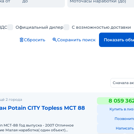
ка от
до
Моточасы наработки (до)
НДС
Официальный дилер
С возможностью доставки
Сбросить
Сохранить поиск
Показать об
Сначала а
щё 2 города
8 059 36
н Potain CITY Topless MCT 88
Купить в лиз
Позвонит
n MCT-88 Год выпуска - 2007 Отличное
Написать
ие Малая наработка( один объект)