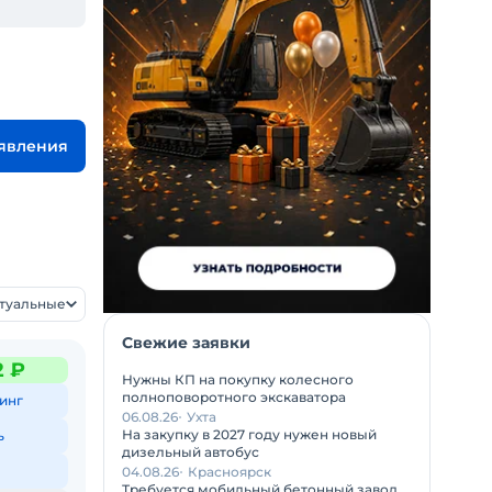
ъявления
ктуальные
Свежие заявки
2 ₽
Нужны КП на покупку колесного
полноповоротного экскаватора
инг
06.08.26
Ухта
На закупку в 2027 году нужен новый
ь
дизельный автобус
04.08.26
Красноярск
Требуется мобильный бетонный завод