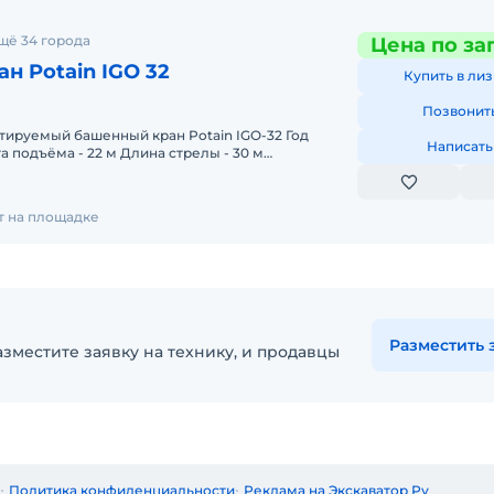
щё 34 города
Цена по за
н Potain IGO 32
Купить в лиз
Позвонит
ируемый башенный кран Potain IGO-32 Год
Написать
а подъёма - 22 м Длина стрелы - 30 м
4 тн В хорошем рабоче
ет на площадке
Разместить 
зместите заявку на технику, и продавцы
Политика конфиденциальности
Реклама на Экскаватор Ру