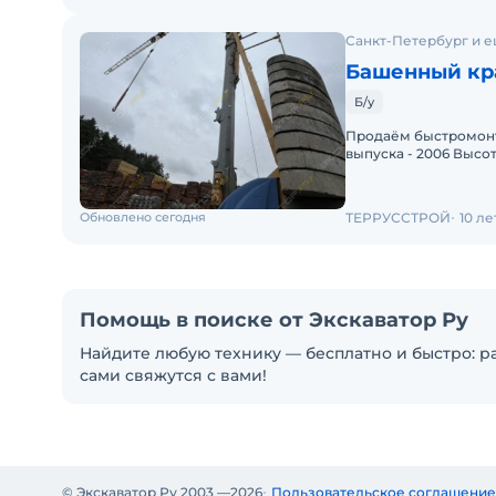
Санкт-Петербург и е
Башенный кра
Б/у
Продаём быстромонт
выпуска - 2006 Высот
Грузоподъёмность - 
Обновлено сегодня
ТЕРРУССТРОЙ
10 л
Помощь в поиске от Экскаватор Ру
Найдите любую технику — бесплатно и быстро: ра
сами свяжутся с вами!
© Экскаватор Ру 2003 —
2026
Пользовательское соглашение