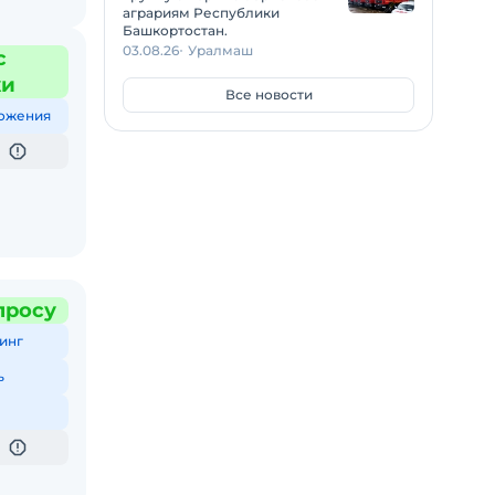
аграриям Республики
Башкортостан.
03.08.26
Уралмаш
с
жи
Все новости
ожения
просу
инг
ь