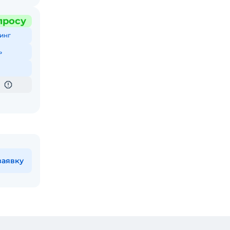
просу
инг
ь
заявку