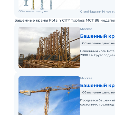
Грузоподъемность - 5
Обновлено сегодня
СтилМашин
14 лет 
Башенные краны Potain CITY Topless MCT 88 недале
Москва
Башенный кра
Объявление давно не
Башенный кран Potai
2008 г.в. Грузоподъем
Стрела 52 м Анкера 
Москва
Башенный кра
Объявление давно не
Продается башенный 
состоянии, грузоподъ
возможна телескопич