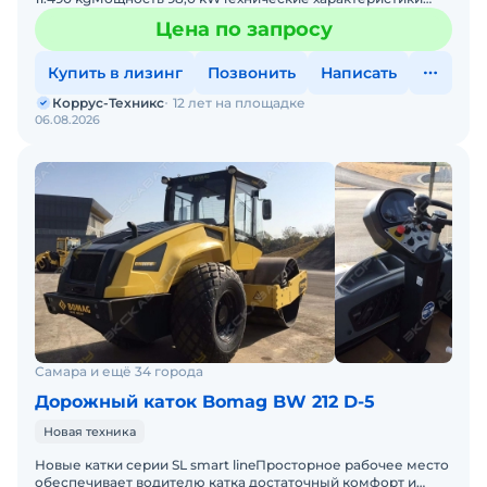
СтандартыСамоблокирующийся дифференциалЗадний
Цена по запросу
мост с д
Купить в лизинг
Позвонить
Написать
Коррус-Техникс
12 лет на площадке
06.08.2026
Самара и ещё 34 города
Дорожный каток Bomag BW 212 D-5
Новая техника
Новые катки серии SL smart lineПросторное рабочее место
обеспечивает водителю катка достаточный комфорт и