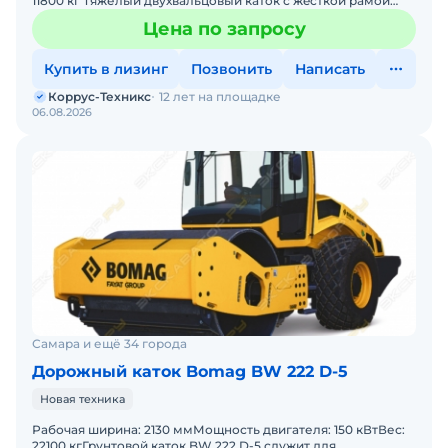
11800 кг Tяжелый двухвaльцoвый кaтoк с жecткoй paмой
ВОMAG BW 202 АD-4 – прeднaзнaчeн для уплoтнeния
Цена по запросу
Купить в лизинг
Позвонить
Написать
Коррус-Техникс
12 лет на площадке
06.08.2026
Самара и ещё 34 города
Дорожный каток Bomag BW 222 D-5
Новая техника
Рабочая ширина: 2130 ммМощность двигателя: 150 кВтВес:
22100 кгГрунтовой каток BW 222 D-5 служит для