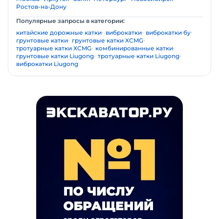
Ростов-на-Дону
Популярные запросы в категории:
китайские дорожные катки
виброкатки
виброкатки бу
грунтовые катки
грунтовые катки XCMG
тротуарные катки XCMG
комбинированные катки
грунтовые катки Liugong
тротуарные катки Liugong
виброкатки Liugong