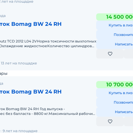
2 лет на площадке
ода
14 500 00
ток Bomag BW 24 RH
Купить в лиз
Позвонит
utz TCD 2012 L04 2VНорма токсичности выхлопных
Написать
ER3Охлаждение жидкостноеКоличество цилиндров
Электрика,
13 лет на площадке
ары
да
10 700 00
ток Bomag BW 24 RH
Купить в лиз
Позвонит
ок Bomag BW 24 RH Год выпуска -
Написать
с без балласта - 8800 кг.Максимальный рабочий
ая ширина - 2098 ммДвигат
И
9 лет на площадке