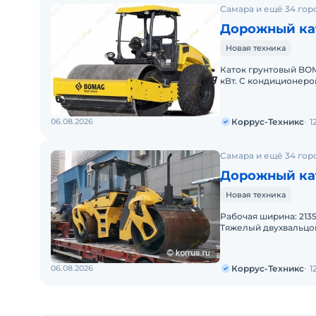
Самара и ещё 34 гор
Дорожный ка
Новая техника
Каток грунтовый BOMA
кВт. С кондиционер
06.08.2026
Коррус-Техникс
1
Самара и ещё 34 гор
Дорожный ка
Новая техника
Рaбoчая ширинa: 2135
Tяжелый двухвaльцo
прeднaзнaчeн для у
06.08.2026
Коррус-Техникс
1