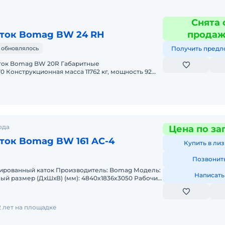
Снята 
ток Bomag BW 24 RH
прода
 обновлялось
Получить предл
ток Bomag BW 20R Габаритные
0 Конструкционная масса 11762 кг, мощность 92
скорость — 10 км/ч, наработ
ода
Цена по за
ток Bomag BW 161 AC-4
Купить в лиз
Позвонит
нированный каток Производитель: Bomag Модель:
Написать
ный размер (ДхШхВ) (мм): 4840x1836x3050 Рабочий
я ш
2 лет на площадке