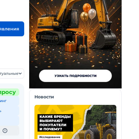
ъявления
ктуальные
просу
Новости
инг
ь