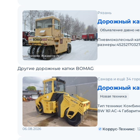
Рязань
Дорожный ка
Объявление давно не
Пневмоколесный ка
размеры:45252170327
л.с., конструктивная 
Другие дорожные катки BOMAG
Самара и ещё 34 гор
Дорожный ка
Новая техника
Тип техники: Комби
BW 161 AC-4 Габарит
вес (кг): 9700 Рабоча
06.08.2026
Коррус-Техникс
1