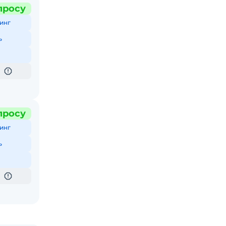
просу
инг
ь
просу
инг
ь