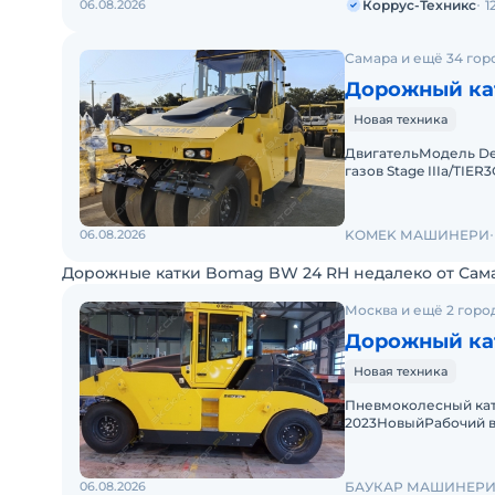
06.08.2026
Коррус-Техникс
1
Самара и ещё 34 гор
Дорожный ка
Новая техника
ДвигательМодель De
газов Stage IIIa/TI
4Мощность, кВт 74,9 
06.08.2026
KOMEK МАШИНЕРИ
Дорожные катки Bomag BW 24 RH недалеко от Сам
Москва и ещё 2 горо
Дорожный ка
Новая техника
Пневмоколесный кат
2023НовыйРабочий ве
вес - 24000 кг.Рабоч
06.08.2026
БАУКАР МАШИНЕР