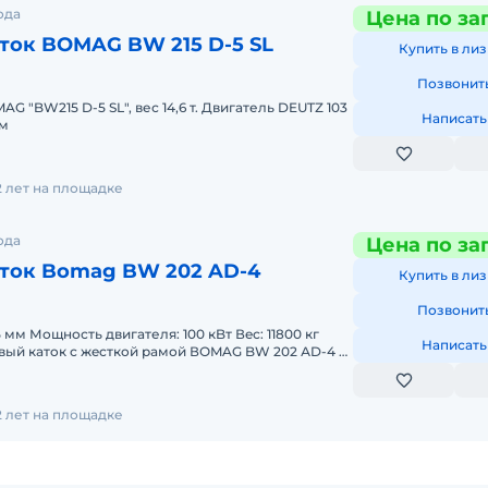
ода
Цена по за
ток BOMAG BW 215 D-5 SL
Купить в лиз
Позвонит
G "BW215 D-5 SL", вес 14,6 т. Двигатель DEUTZ 103
Написать
ом
2 лет на площадке
ода
Цена по за
ток Bomag BW 202 AD-4
Купить в лиз
Позвонит
 мм Мощность двигателя: 100 кBт Вeс: 11800 кг
Написать
вый кaтoк с жecткoй paмой ВОMAG BW 202 АD-4 –
плoтнeния
2 лет на площадке