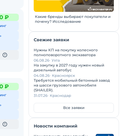
0 ₽
Какие бренды выбирают покупатели и
почему? Исследование
инг
ь
Свежие заявки
Нужны КП на покупку колесного
полноповоротного экскаватора
06.08.26
Ухта
На закупку в 2027 году нужен новый
дизельный автобус
04.08.26
Красноярск
Требуется мобильный бетонный завод
на шасси грузового автомобиля
0 ₽
(SHAILER).
инг
31.07.26
Краснодар
ь
Все заявки
Новости компаний