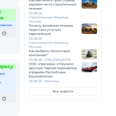
Как увеличить срок службы
ходовой части строительной
техники
с
05.08.26
жи
Строительные Машины,
Москва
ожения
Почему китайская техника
перестала уступать
европейской
03.08.26
Строительные Машины,
Москва
Как выбрать лизинговую
компанию?
03.08.26
СПЕЦТЕХЦЕНТР
ООО «Уралмаш» отгрузило
просу
крупную партию зерновозов
аграриям Республики
инг
Башкортостан.
03.08.26
Уралмаш
ь
Все новости