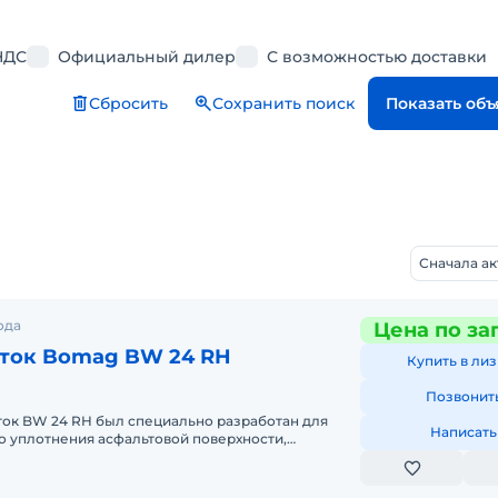
НДС
Официальный дилер
С возможностью доставки
Сбросить
Сохранить поиск
Показать об
Сначала а
ода
Цена по за
ток Bomag BW 24 RH
Купить в лиз
Позвонит
ок BW 24 RH был специально разработан для
Написать
о уплотнения асфальтовой поверхности,
я асфальтобетонного покрыт