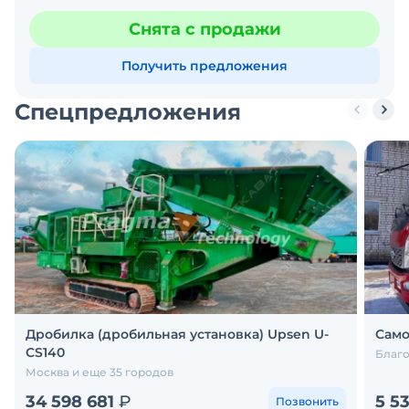
Снята с продажи
Получить предложения
Спецпредложения
Дробилка (дробильная установка) Upsen U-
Само
CS140
Благо
Москва и еще 35 городов
34 598 681
₽
5 5
Позвонить