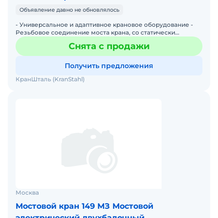
Объявление давно не обновлялось
- Универсальное и адаптивное крановое оборудование -
Резьбовое соединение моста крана, со статически
определенным силовым моментом затяжки болтов, от
Снята с продажи
кранового
Получить предложения
КранШталь (KranStahl)
Москва
Мостовой кран 149 МЗ Мостовой
электрический двухбалочный