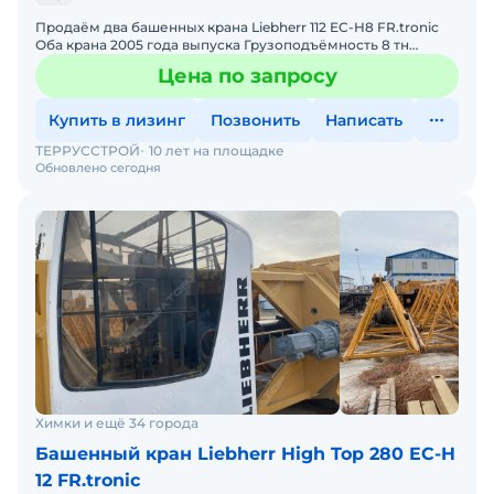
Продаём два башенных крана Liebherr 112 EC-H8 FR.tronic
Оба крана 2005 года выпуска Грузоподъёмность 8 тн
Высота под крюком 47 м Длина стрелы 55 м В хороше
Цена по запросу
Купить в лизинг
Позвонить
Написать
ТЕРРУССТРОЙ
10 лет на площадке
Обновлено сегодня
Химки и ещё 34 города
Башенный кран Liebherr High Top 280 EC-H
12 FR.tronic