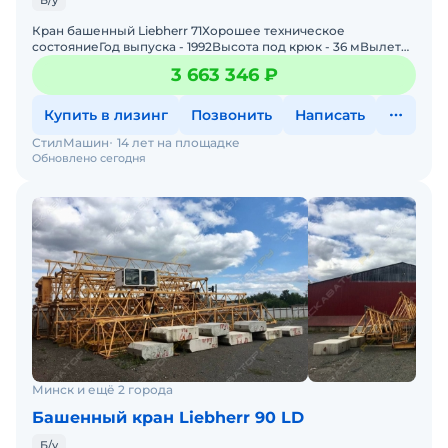
Б/у
Кран башенный Liebherr 71Хорошее техническое
состояниеГод выпуска - 1992Высота под крюк - 36 мВылет
стрелы 45 мГрузоподьемность - 5 000 кг В комплекте -
3 663 346 ₽
ходовы
Купить в лизинг
Позвонить
Написать
СтилМашин
14 лет на площадке
Обновлено сегодня
Минск и ещё 2 города
Башенный кран Liebherr 90 LD
Б/у