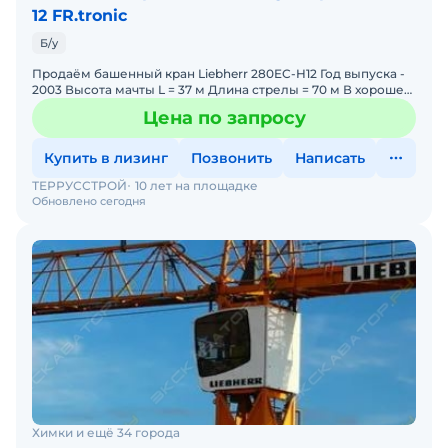
12 FR.tronic
Б/у
Продаём башенный кран Liebherr 280EC-H12 Год выпуска -
2003 Высота мачты L = 37 м Длина стрелы = 70 м В хорошем
техническом состоянии
Цена по запросу
Купить в лизинг
Позвонить
Написать
ТЕРРУССТРОЙ
10 лет на площадке
Обновлено сегодня
Химки и ещё 34 города