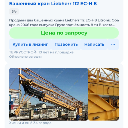
Башенный кран Liebherr 112 EC-H 8
Б/у
Продаём два башенных крана Liebherr 112 EC-H8 Litronic Оба
крана 2006 года выпуска Грузоподъёмность 8 тн Высота
под крюком 47 м Длина стрелы 55 м В хорошем
Цена по запросу
Купить в лизинг
Позвонить
Написать
ТЕРРУССТРОЙ
10 лет на площадке
Обновлено сегодня
Химки и ещё 34 города