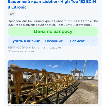
Башенный кран Liebherr High Top 132 EC-H
8 Litronic
Б/у
Продаём два башенных крана Liebherr 112 EC-H8 Litronic Оба
2007 года выпуска Грузоподъёмность 8 тн Высота под
крюком - 47 м Длина стрелы - 55 м В хорошем
Цена по запросу
Купить в лизинг
Позвонить
Написать
ТЕРРУССТРОЙ
10 лет на площадке
Обновлено сегодня
Минск и ещё 2 города