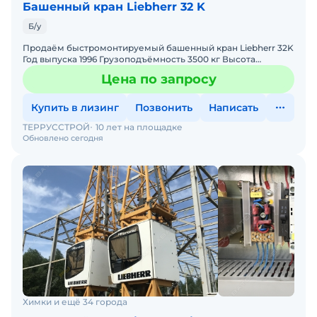
Башенный кран Liebherr 32 K
Б/у
Продаём быстромонтируемый башенный кран Liebherr 32K
Год выпуска 1996 Грузоподъёмность 3500 кг Высота
подъёма - 22 м Длина стрелы - 30 м В хорошем состояни
Цена по запросу
Купить в лизинг
Позвонить
Написать
ТЕРРУССТРОЙ
10 лет на площадке
Обновлено сегодня
Химки и ещё 34 города