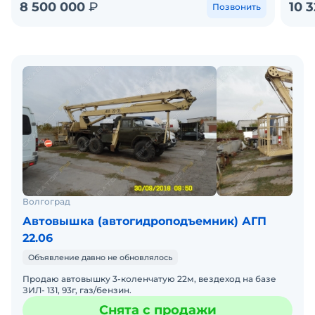
8 500 000
₽
10 
Позвонить
Волгоград
Автовышка (автогидроподъемник) АГП
22.06
Объявление давно не обновлялось
Продаю автовышку 3-коленчатую 22м, вездеход на базе
ЗИЛ- 131, 93г, газ/бензин.
Снята с продажи