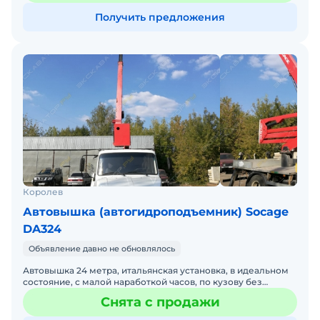
Получить предложения
Королев
Автовышка (автогидроподъемник) Socage
DA324
Объявление давно не обновлялось
Автовышка 24 метра, итальянская установка, в идеальном
состояние, с малой наработкой часов, по кузову без
замечаний, резина в идеале, по ходовой не требует влож
Снята с продажи