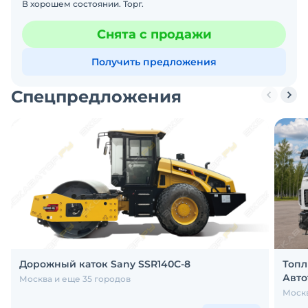
В хорошем состоянии. Торг.
Снята с продажи
Получить предложения
Спецпредложения
Дорожный каток Sany SSR140C-8
Топл
Авто
Москва и еще 35 городов
Моск