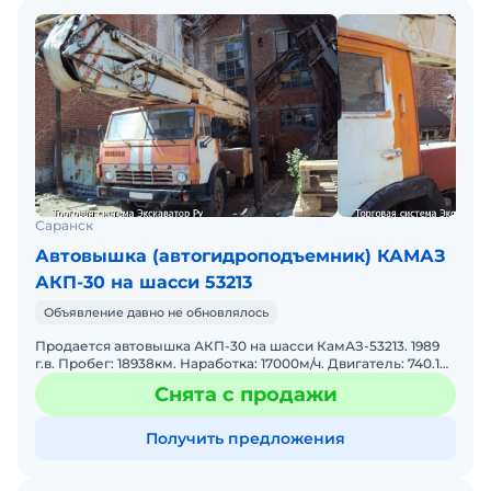
Саранск
Автовышка (автогидроподъемник) КАМАЗ
АКП-30 на шасси 53213
Объявление давно не обновлялось
Продается автовышка АКП-30 на шасси КамАЗ-53213. 1989
г.в. Пробег: 18938км. Наработка: 17000м/ч. Двигатель: 740.10
/ 210л.с. Высота подъема люльки - 30м. Гру
Снята с продажи
Получить предложения