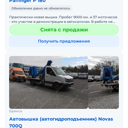
Palfinger P 180
Объявление давно не обновлялось
Практически новая вышка. Пробег 9000 км. и 37 моточасов
- это участие в демонстрации в автосалонах. В работе не
была. Модель PALFINGER P180T - автогидропод
Снята с продажи
Получить предложения
Брянск
Автовышка (автогидроподъемник) Novas
700Q