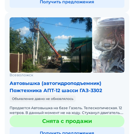
Получить предложения
Всеволожск
Автовышка (автогидроподъемник)
Пожтехника АПТ-12 шасси ГАЗ-3302
Объявление давно не обновлялось
Продается Автовышка на базе Газель. Телескопическая. 12
метров. В данный момент не на ходу. Стуканул двигатель.
Купил 402, он не совсем подходит. Буду менять. Н
Снята с продажи
Получить предложения