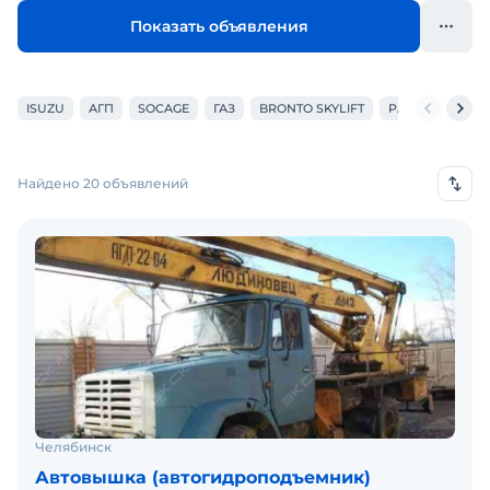
Показать объявления
ISUZU
АГП
SOCAGE
ГАЗ
BRONTO SKYLIFT
PALFINGER
Найдено 20 объявлений
Челябинск
Автовышка (автогидроподъемник)