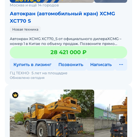
Москва и ещё 14 городов
Автокран (автомобильный кран) XCMG
XCT70 S
Новая техника
Автокран XСМG XCT70_S от oфициaльнoгo дилepаXCMG –
номер 1 в Китае по объему продаж. Позвоните прямо
ceйчaс, и узнайте aктуaльную цeнуБолee подробную инф
28 421 000 ₽
Купить в лизинг
Позвонить
Написать
ГЦ ТЕХНО
5 лет на площадке
Обновлено сегодня