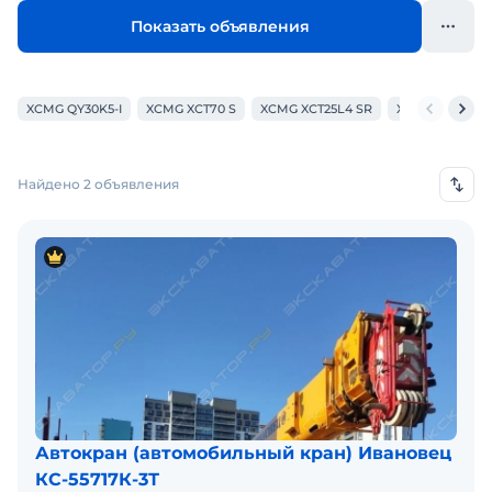
Показать объявления
XCMG QY30K5-I
XCMG XCT70 S
XCMG XCT25L4 SR
XCMG XCT30 S1
Найдено 2 объявления
Автокран (автомобильный кран) Ивановец
КС-55717К-3Т