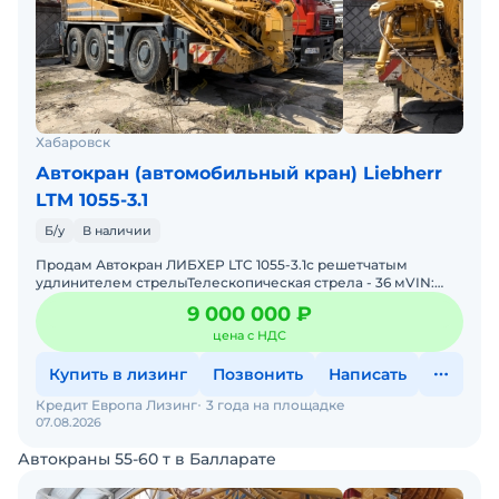
Хабаровск
Автокран (автомобильный кран) Liebherr
LTM 1055-3.1
Б/у
В наличии
Продам Автокран ЛИБХЕР LTC 1055-3.1с решетчатым
удлинителем стрелыТелескопическая стрела - 36 мVIN:
W093130008EL05086Марка, модель ТС: ЛИБХЕР LTC 1055-
9 000 000 ₽
3.1Наимен
цена с НДС
Купить в лизинг
Позвонить
Написать
Кредит Европа Лизинг
3 года на площадке
07.08.2026
Автокраны 55-60 т в Балларате