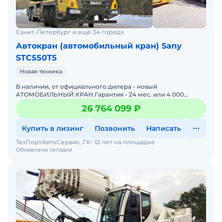
Санкт-Петербург и ещё 34 города
Автокран (автомобильный кран) Sany
STC550T5
Новая техника
В наличии, от официального дилера - новый
АТОМОБИЛЬНЫЙ КРАН.Гарантия - 24 мес. или 4 000
мчМаксимальная грузоподъемность т 55Масса брутто кг
26 764 099 ₽
41030 (Евро V) / 41
Купить в лизинг
Позвонить
Написать
ТехПортАвтоСервис, ГК
12 лет на площадке
Обновлено сегодня