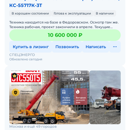
КС-55717К-3Т
В хорошем состоянии
Готова к эксплуатации
В наличии
Техника находится на базе в Федоровском. Осмотр там же.
Техника рабочая, проект закончили в апреле. Текущие
проекты не требую такую технику. В хорошем состояни
10 600 000 ₽
Купить в лизинг
Позвонить
Написать
СПЕЦЭНЕРГО
Обновлено сегодня
Москва и ещё 49 городов