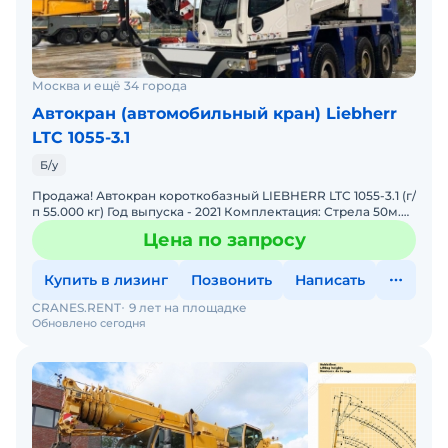
Москва и ещё 34 города
Автокран (автомобильный кран) Liebherr
LTC 1055-3.1
Б/у
Продажа! Автокран короткобазный LIEBHERR LTC 1055-3.1 (г/
п 55.000 кг) Год выпуска - 2021 Комплектация: Стрела 50м.
Цвет - белый Наработка - 4 000 м/ч. Со
Цена по запросу
Купить в лизинг
Позвонить
Написать
CRANES.RENT
9 лет на площадке
Обновлено сегодня