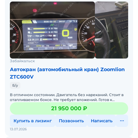
Забайкальск
Автокран (автомобильный кран) Zoomlion
ZTC600V
Б/у
В отличном состоянии. Двигатель без нареканий. Стоит в
отапливаемом боксе. Не требует вложений. Готов к
эксплуатации. Возможна рассрочка платежа (до 1 мес.). До
21 950 000 ₽
Купить в лизинг
Позвонить
Написать
13.07.2026