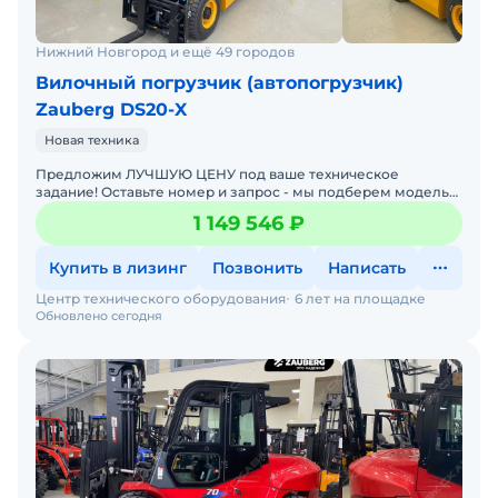
Нижний Новгород и ещё 49 городов
Вилочный погрузчик (автопогрузчик)
Zauberg DS20-X
Новая техника
Предложим ЛУЧШУЮ ЦЕНУ под ваше техническое
задание! Оставьте номер и запрос - мы подберем модель
со СКИДКОЙ. В наличии на складах новые вилочные
1 149 546 ₽
погрузчики
Купить в лизинг
Позвонить
Написать
Центр технического оборудования
6 лет на площадке
Обновлено сегодня