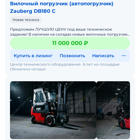
Вилочный погрузчик (автопогрузчик)
Zauberg DB180 C
Новая техника
Предложим ЛУЧШУЮ ЦЕНУ под ваше техническое
задание! В наличии на складах новые вилочные погрузчики
с официальной гарантией от производителя. Оперативная
11 000 000 ₽
дос
Купить в лизинг
Позвонить
Написать
Центр технического оборудования
6 лет на площадке
Обновлено сегодня