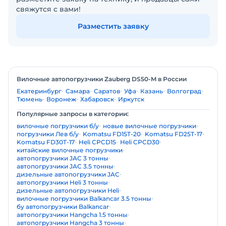
свяжутся с вами!
Разместить заявку
Вилочные автопогрузчики Zauberg DS50-M в России
Екатеринбург
Самара
Саратов
Уфа
Казань
Волгоград
Тюмень
Воронеж
Хабаровск
Иркутск
Популярные запросы в категории:
вилочные погрузчики б/у
новые вилочные погрузчики
погрузчики Лев б/у
Komatsu FD15T-20
Komatsu FD25T-17
Komatsu FD30T-17
Heli CPCD15
Heli CPCD30
китайские вилочные погрузчики
автопогрузчики JAC 3 тонны
автопогрузчики JAC 3.5 тонны
дизельные автопогрузчики JAC
автопогрузчики Heli 3 тонны
дизельные автопогрузчики Heli
вилочные погрузчики Balkancar 3.5 тонны
бу автопогрузчики Balkancar
автопогрузчики Hangcha 1.5 тонны
автопогрузчики Hangcha 3 тонны