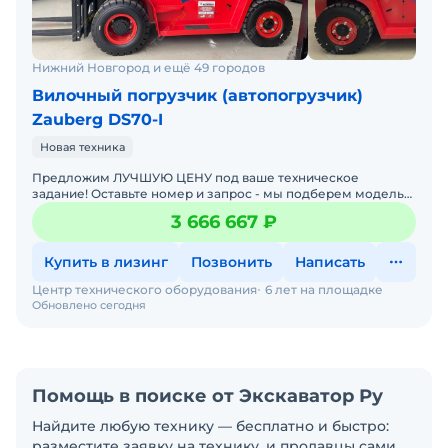
Нижний Новгород и ещё 49 городов
Вилочный погрузчик (автопогрузчик)
Zauberg DS70-I
Новая техника
Предложим ЛУЧШУЮ ЦЕНУ под ваше техническое
задание! Оставьте номер и запрос - мы подберем модель
со СКИДКОЙ. В наличии на складах новые вилочные
3 666 667 ₽
погрузчики
Купить в лизинг
Позвонить
Написать
Центр технического оборудования
6 лет на площадке
Обновлено сегодня
Помощь в поиске от Экскаватор Ру
Найдите любую технику — бесплатно и быстро:
разместите заявку на технику, и продавцы сами