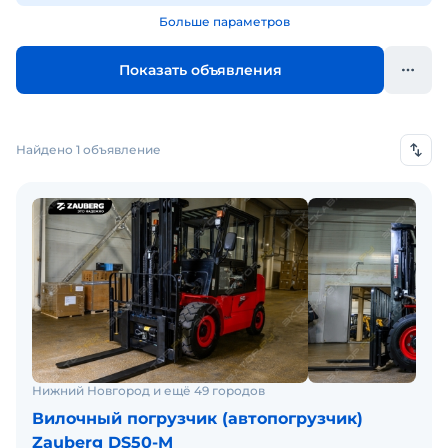
Больше параметров
Показать объявления
Найдено 1 объявление
Нижний Новгород и ещё 49 городов
Вилочный погрузчик (автопогрузчик)
Zauberg DS50-M