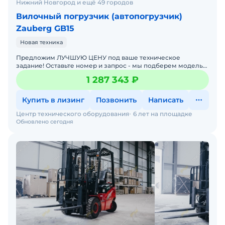
Нижний Новгород и ещё 49 городов
Вилочный погрузчик (автопогрузчик)
Zauberg GB15
Новая техника
Предложим ЛУЧШУЮ ЦЕНУ под ваше техническое
задание! Оставьте номер и запрос - мы подберем модель
со СКИДКОЙ. В наличии на складах новые вилочные
1 287 343 ₽
погрузчики
Купить в лизинг
Позвонить
Написать
Центр технического оборудования
6 лет на площадке
Обновлено сегодня