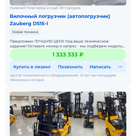
Нижний Новгород и ещё 49 городов
Вилочный погрузчик (автопогрузчик)
Zauberg DS15-I
Новая техника
Предложим ЛУЧШУЮ ЦЕНУ под ваше техническое
задание! Оставьте номер и запрос - мы подберем модель
со СКИДКОЙ. В наличии на складах новые вилочные
1 333 333 ₽
погрузчики
Купить в лизинг
Позвонить
Написать
Центр технического оборудования
6 лет на площадке
Обновлено сегодня