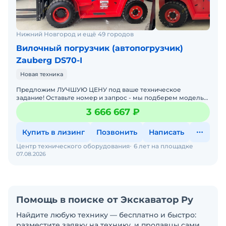
Нижний Новгород и ещё 49 городов
Вилочный погрузчик (автопогрузчик)
Zauberg DS70-I
Новая техника
Предложим ЛУЧШУЮ ЦЕНУ под ваше техническое
задание! Оставьте номер и запрос - мы подберем модель
со СКИДКОЙ. В наличии на складах новые вилочные
3 666 667 ₽
погрузчики
Купить в лизинг
Позвонить
Написать
Центр технического оборудования
6 лет на площадке
07.08.2026
Помощь в поиске от Экскаватор Ру
Найдите любую технику — бесплатно и быстро:
разместите заявку на технику, и продавцы сами