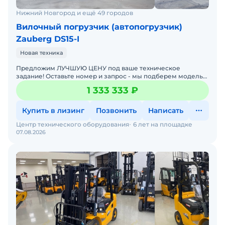
Нижний Новгород и ещё 49 городов
Вилочный погрузчик (автопогрузчик)
Zauberg DS15-I
Новая техника
Предложим ЛУЧШУЮ ЦЕНУ под ваше техническое
задание! Оставьте номер и запрос - мы подберем модель
со СКИДКОЙ. В наличии на складах новые вилочные
1 333 333 ₽
погрузчики
Купить в лизинг
Позвонить
Написать
Центр технического оборудования
6 лет на площадке
07.08.2026