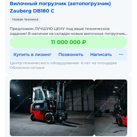
Вилочный погрузчик (автопогрузчик)
Zauberg DB180 C
Новая техника
Предложим ЛУЧШУЮ ЦЕНУ под ваше техническое
задание! В наличии на складах новые вилочные погрузчики
с официальной гарантией от производителя. Оперативная
11 000 000 ₽
дос
Купить в лизинг
Позвонить
Написать
Центр технического оборудования
6 лет на площадке
Обновлено сегодня