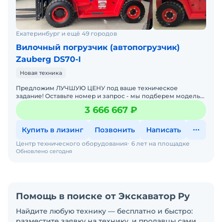
Екатеринбург и ещё 49 городов
Вилочный погрузчик (автопогрузчик)
Zauberg DS70-I
Новая техника
Предложим ЛУЧШУЮ ЦЕНУ под ваше техническое
задание! Оставьте номер и запрос - мы подберем модель
со СКИДКОЙ. В наличии на складах новые вилочные
3 666 667 ₽
погрузчики
Купить в лизинг
Позвонить
Написать
Центр технического оборудования
6 лет на площадке
Обновлено сегодня
Помощь в поиске от Экскаватор Ру
Найдите любую технику — бесплатно и быстро:
разместите заявку на технику, и продавцы сами