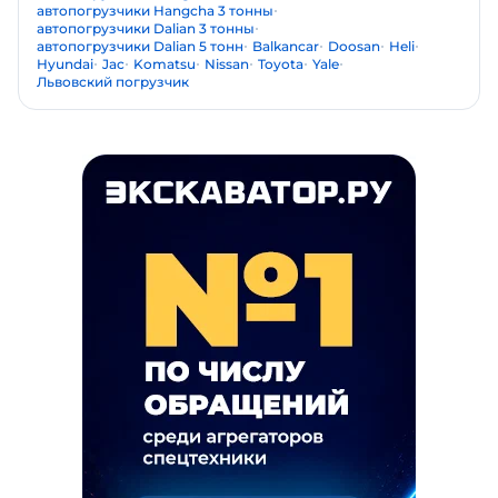
автопогрузчики Hangcha 3 тонны
автопогрузчики Dalian 3 тонны
автопогрузчики Dalian 5 тонн
Balkancar
Doosan
Heli
Hyundai
Jac
Komatsu
Nissan
Toyota
Yale
Львовский погрузчик