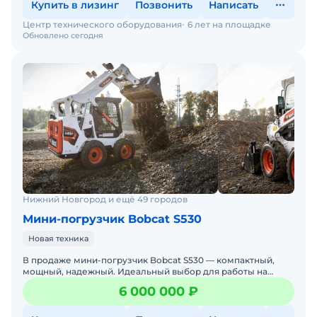
Купить в лизинг
Позвонить
Написать
Центр технического оборудования
6 лет на площадке
Обновлено сегодня
Нижний Новгород и ещё 49 городов
Мини-погрузчик Bobcat S530
Новая техника
В продаже мини-погрузчик Bobcat S530 — компактный,
мощный, надежный. Идеальный выбор для работы на
стройке, в коммунальном хозяйстве, на складах и фермах.
6 000 000 ₽
Бобке