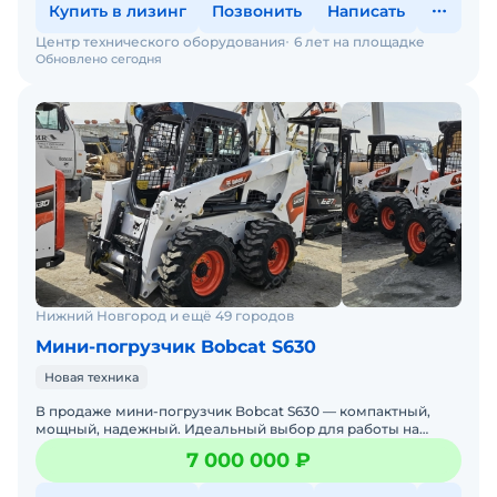
Купить в лизинг
Позвонить
Написать
Центр технического оборудования
6 лет на площадке
Обновлено сегодня
Нижний Новгород и ещё 49 городов
Мини-погрузчик Bobcat S630
Новая техника
В продаже мини-погрузчик Bobcat S630 — компактный,
мощный, надежный. Идеальный выбор для работы на
стройке, в коммунальном хозяйстве, на складах и фермах.
7 000 000 ₽
Бобке