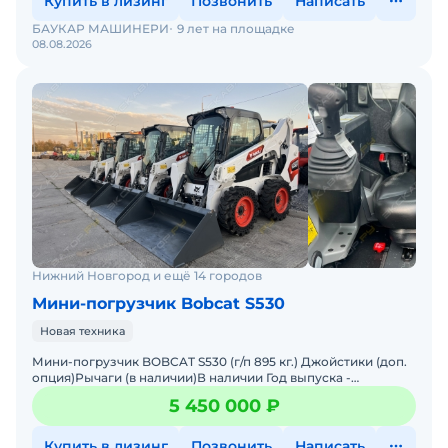
Купить в лизинг
Позвонить
Написать
БАУКАР МАШИНЕРИ
9 лет на площадке
08.08.2026
Нижний Новгород и ещё 14 городов
Мини-погрузчик Bobcat S530
Новая техника
Мини-погрузчик BOBCAT S530 (г/п 895 кг.) Джойстики (доп.
опция)Рычаги (в наличии)В наличии Год выпуска -
2026Склад - г. Москва Двигатель - KubotaЦена с НДСМини-
5 450 000 ₽
Купить в лизинг
Позвонить
Написать