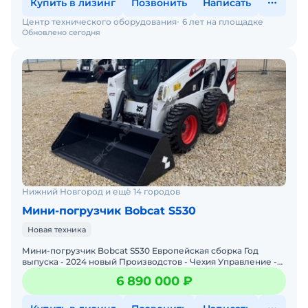
Купить в лизинг
Позвонить
Написать
Центр технического оборудования
6 лет на площадке
Обновлено сегодня
Нижний Новгород и ещё 14 городов
Мини-погрузчик Bobcat S530
Новая техника
Мини-погрузчик Bobcat S530 Европейская сборка Год
выпуска - 2024 новый Производстов - Чехия Управление -
джойстик, Нigh Flоw, Ridе Соntrоl Цена с НДС 22%
6 890 000 ₽