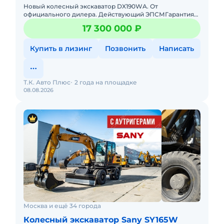
Новый колесный экскаватор DX190WA. От
официального дилера. Действующий ЭПСМГарантия
производителя: 2 года или 4000 м/ч.Лизинг: Поможем
17 300 000 ₽
подобрать лучшие условия
Купить в лизинг
Позвонить
Написать
Т.К. Авто Плюс
2 года на площадке
08.08.2026
Москва и ещё 34 города
Колесный экскаватор Sany SY165W