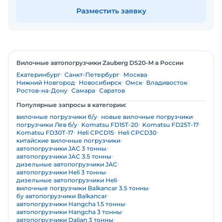
Разместить заявку
Вилочные автопогрузчики Zauberg DS20-M в России
Екатеринбург
Санкт-Петербург
Москва
Нижний Новгород
Новосибирск
Омск
Владивосток
Ростов-на-Дону
Самара
Саратов
Популярные запросы в категории:
вилочные погрузчики б/у
новые вилочные погрузчики
погрузчики Лев б/у
Komatsu FD15T-20
Komatsu FD25T-17
Komatsu FD30T-17
Heli CPCD15
Heli CPCD30
китайские вилочные погрузчики
автопогрузчики JAC 3 тонны
автопогрузчики JAC 3.5 тонны
дизельные автопогрузчики JAC
автопогрузчики Heli 3 тонны
дизельные автопогрузчики Heli
вилочные погрузчики Balkancar 3.5 тонны
бу автопогрузчики Balkancar
автопогрузчики Hangcha 1.5 тонны
автопогрузчики Hangcha 3 тонны
автопогрузчики Dalian 3 тонны