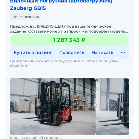
Вилочный погрузчик (автопогрузчик)
Zauberg GB15
Новая техника
Предложим ЛУЧШУЮ ЦЕНУ под ваше техническое
задание! Оставьте номер и запрос - мы подберем модель
со СКИДКОЙ. В наличии на складах новые вилочные
1 287 343 ₽
погрузчики
Купить в лизинг
Позвонить
Написать
Центр технического оборудования
6 лет на площадке
05.08.2026
Москва и ещё 49 городов