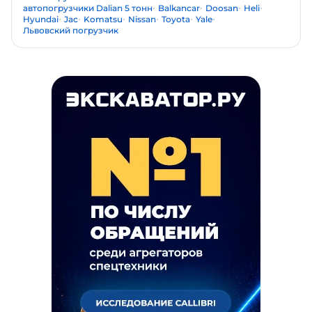
автопогрузчики Dalian 5 тонн
Balkancar
Doosan
Heli
Hyundai
Jac
Komatsu
Nissan
Toyota
Yale
Львовский погрузчик