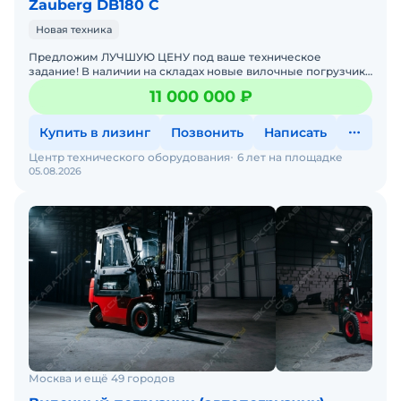
Zauberg DB180 C
Новая техника
Предложим ЛУЧШУЮ ЦЕНУ под ваше техническое
задание! В наличии на складах новые вилочные погрузчики
с официальной гарантией от производителя. Оперативная
11 000 000 ₽
дос
Купить в лизинг
Позвонить
Написать
Центр технического оборудования
6 лет на площадке
05.08.2026
Москва и ещё 49 городов