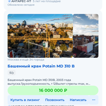
АНТАРЕС-НТ
5 лет на площадке
Обновлено сегодня
Москва и ещё 34 города
Башенный кран Potain MD 310 B
Б/у
Башенный кран Potain MD 310B, 2003 года
выпуска.Грузоподъемность, т 12Вылет стрелы max, м
70Грузоподъемность на max вылете, т 3.2Высота, м
16 000 000 ₽
40Основание Анкерное.
Купить в лизинг
Позвонить
Написать