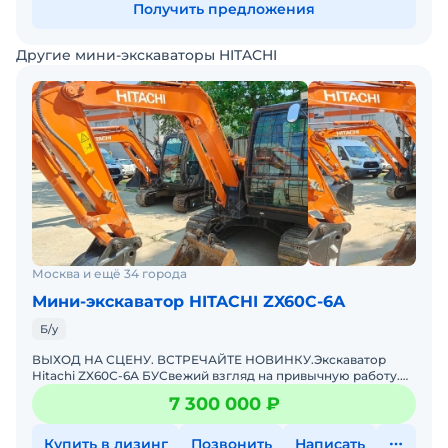
Получить предложения
Другие мини-экскаваторы HITACHI
Москва и ещё 34 города
Мини-экскаватор HITACHI ZX60C-6A
Б/у
ВЫХОД НА СЦЕНУ. ВСТРЕЧАЙТЕ НОВИНКУ.Экскаватор
Hitachi ZX60С-6А БУСвежий взгляд на привычную работу.
Компактный, маневренный, зубастый.Забудьте всё, что
7 300 000 ₽
знали пр
Купить в лизинг
Позвонить
Написать