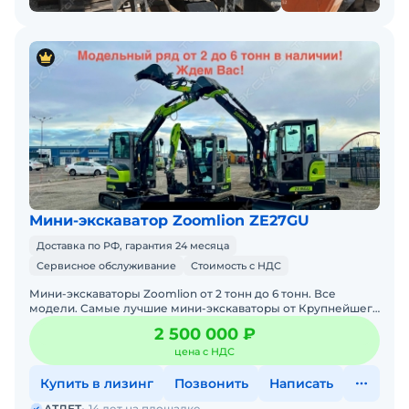
Мини-экскаватор Zoomlion ZE27GU
Доставка по РФ, гарантия 24 месяца
Сервисное обслуживание
Стоимость с НДС
Мини-экскаваторы Zoomlion от 2 тонн до 6 тонн. Все
модели. Самые лучшие мини-экскаваторы от Крупнейшего
производителя ZOOMLION из Китая, в наличии со складов в
2 500 000 ₽
цена с НДС
Купить в лизинг
Позвонить
Написать
АТЛЕТ
14 лет на площадке