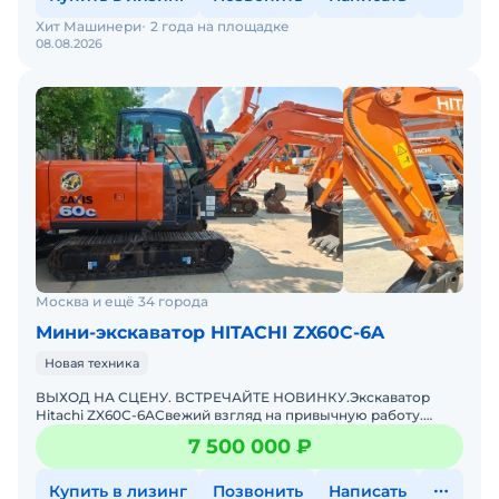
Хит Машинери
2 года на площадке
08.08.2026
Москва и ещё 34 города
Мини-экскаватор HITACHI ZX60C-6A
Новая техника
ВЫХОД НА СЦЕНУ. ВСТРЕЧАЙТЕ НОВИНКУ.Экскаватор
Hitachi ZX60С-6АСвежий взгляд на привычную работу.
Компактный, маневренный, зубастый.Забудьте всё, что
7 500 000 ₽
знали про 6
Купить в лизинг
Позвонить
Написать