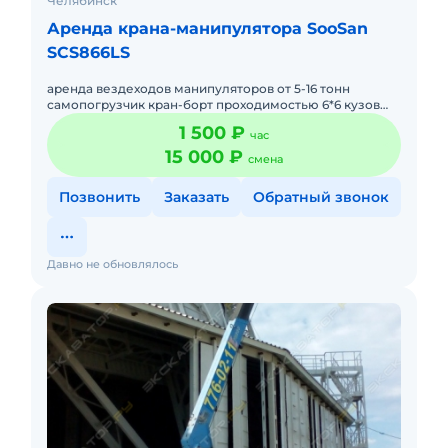
Челябинск
Аренда крана-манипулятора SooSan
SCS866LS
аренда вездеходов манипуляторов от 5-16 тонн
самопогрузчик кран-борт проходимостью 6*6 кузов
(борт) 16 тон, размер 7.5*2,5 метра, стрела 8 тон 22
1 500 ₽
час
метра. Есть ко
15 000 ₽
смена
Позвонить
Заказать
Обратный звонок
Давно не обновлялось