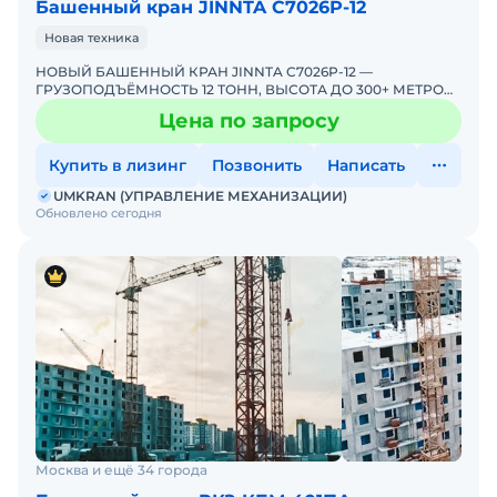
Башенный кран JINNTA С7026Р-12
Новая техника
НОВЫЙ БАШЕННЫЙ КРАН JINNTA C7026P-12 —
ГРУЗОПОДЪЁМНОСТЬ 12 ТОНН, ВЫСОТА ДО 300+ МЕТРОВ!
ПРЯМЫЕ ПОСТАВКИ ОТ ЭКСКЛЮЗИВНОГО
Цена по запросу
ДИСТРИБЬЮТОРА В РОССИИUMKRAN &md
Купить в лизинг
Позвонить
Написать
UMKRAN (УПРАВЛЕНИЕ МЕХАНИЗАЦИИ)
Обновлено сегодня
Москва и ещё 34 города