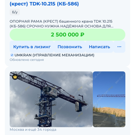
(крест) ТDK-10.215 (КБ-586)
Б/у
ОПОРНАЯ РАМА (КРЕСТ) башенного крана TDK 10.215
(КБ-586) СРОЧНО НУЖНА НАДЁЖНАЯ ОСНОВА ДЛЯ
КРАНА?Предлагаем готовое решение — опорную раму
2 500 000 ₽
(крест) для баше
Купить в лизинг
Позвонить
Написать
UMKRAN (УПРАВЛЕНИЕ МЕХАНИЗАЦИИ)
Обновлено сегодня
Москва и ещё 34 города