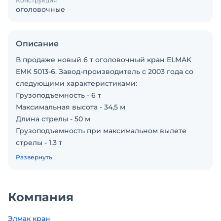
Конструкция
оголовочные
Описание
В продаже новый 6 т оголовочный кран ELMAK
EMK 5013-6. Завод-производитель с 2003 года со
следующими характеристиками:
Грузоподъемность - 6 т
Максимальная высота - 34,5 м
Длина стрелы - 50 м
Грузоподъемность при максимальном вылете
стрелы - 1.3 т
Свободностоящая высота - 103,5 м
Развернуть
Башенный кран полностью сертифицирован.
Ключевые преимущества и факты о
производителе:
Компания
Офис производителя и сервис в Москве.
20 лет на рынке: С 2003 года производим
Элмак кран