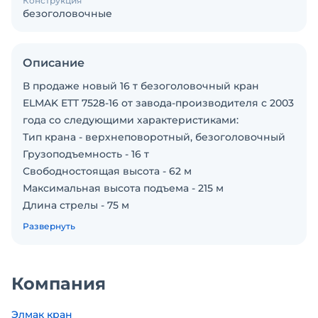
Конструкция
безоголовочные
Описание
В продаже новый 16 т безоголовочный кран
ELMAK ETT 7528-16 от завода-производителя с 2003
года со следующими характеристиками:
Тип крана - верхнеповоротный, безоголовочный
Грузоподъемность - 16 т
Свободностоящая высота - 62 м
Максимальная высота подъема - 215 м
Длина стрелы - 75 м
Грузоподъемность при максимальном вылете
Развернуть
стрелы - 2,8 т
Монтажная обойма в комплекте. Все части крана в
габарите.
Компания
Секции башни – L69B2
• Гарантия составляет 12 месяцев от завода и 6
Элмак кран