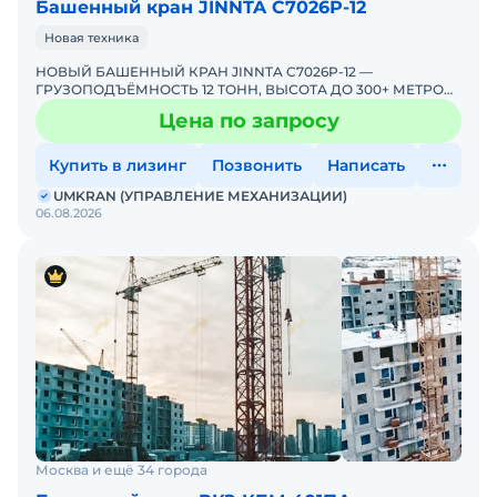
Башенный кран JINNTA С7026Р-12
Новая техника
НОВЫЙ БАШЕННЫЙ КРАН JINNTA C7026P-12 —
ГРУЗОПОДЪЁМНОСТЬ 12 ТОНН, ВЫСОТА ДО 300+ МЕТРОВ!
ПРЯМЫЕ ПОСТАВКИ ОТ ЭКСКЛЮЗИВНОГО
Цена по запросу
ДИСТРИБЬЮТОРА В РОССИИUMKRAN &md
Купить в лизинг
Позвонить
Написать
UMKRAN (УПРАВЛЕНИЕ МЕХАНИЗАЦИИ)
06.08.2026
Москва и ещё 34 города