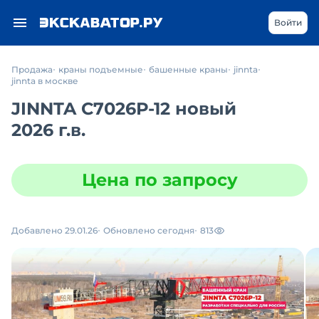
Войти
Продажа
краны подъемные
башенные краны
jinnta
jinnta в москве
JINNTA С7026Р-12 новый
2026 г.в.
Цена по запросу
Добавлено 29.01.26
Обновлено сегодня
813