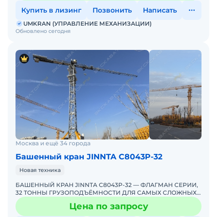
Купить в лизинг
Позвонить
Написать
UMKRAN (УПРАВЛЕНИЕ МЕХАНИЗАЦИИ)
Обновлено сегодня
Москва и ещё 34 города
Башенный кран JINNTA С8043Р-32
Новая техника
БАШЕННЫЙ КРАН JINNTA С8043Р-32 — ФЛАГМАН СЕРИИ,
32 ТОННЫ ГРУЗОПОДЪЁМНОСТИ ДЛЯ САМЫХ СЛОЖНЫХ
ОБЪЕКТОВ! ЭКСКЛЮЗИВНО ОТ UMKRANUMKRAN —
Цена по запросу
ЕДИНСТВЕННЫЙ ЭКС