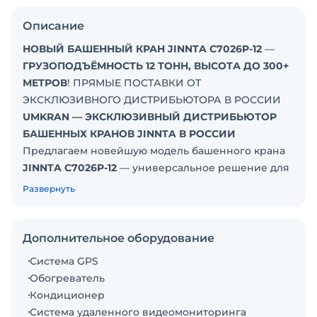
Описание
НОВЫЙ БАШЕННЫЙ КРАН JINNTA C7026P-12
—
ГРУЗОПОДЪЁМНОСТЬ 12 ТОНН, ВЫСОТА ДО 300+
МЕТРОВ
! ПРЯМЫЕ ПОСТАВКИ ОТ
ЭКСКЛЮЗИВНОГО ДИСТРИБЬЮТОРА В РОССИИ
UMKRAN — ЭКСКЛЮЗИВНЫЙ ДИСТРИБЬЮТОР
БАШЕННЫХ КРАНОВ JINNTA В РОССИИ
Предлагаем новейшую модель башенного крана
JINNTA C7026P-12
— универсальное решение для
высотного и промышленного строительства.
Развернуть
Полная адаптация к российским условиям,
усиленная конструкция и интеллектуальные
системы безопасности.
Дополнительное оборудование
Система GPS
КЛЮЧЕВЫЕ ПРЕИМУЩЕСТВА КРАНА JINNTA
Обогреватель
C7026P-12:
Кондиционер
Усиленная конструкция для России:
Система удаленного видеомониторинга