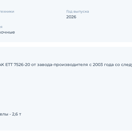
техники
Год выпуска
2026
ия
вочные
K ETT 7526-20 от завода-производителя с 2003 года со сл
ы - 2,6 т
в габарите.