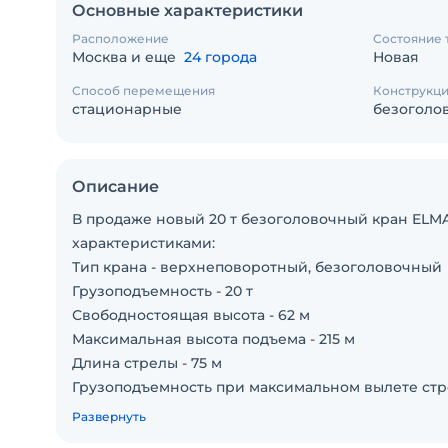
Основные характеристики
Расположение
Состояние 
Москва и еще
24 города
Новая
Способ перемещения
Конструкц
стационарные
безоголо
Описание
В продаже новый 20 т безоголовочный кран ELMA
характеристиками:
Тип крана - верхнеповоротный, безоголовочный
Грузоподъемность - 20 т
Свободностоящая высота - 62 м
Максимальная высота подъема - 215 м
Длина стрелы - 75 м
Грузоподъемность при максимальном вылете стрел
Монтажная обойма в комплекте. Все части крана 
Развернуть
Секции башни – L69B2