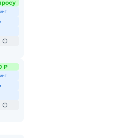
просу
инг
ь
0 ₽
инг
ь