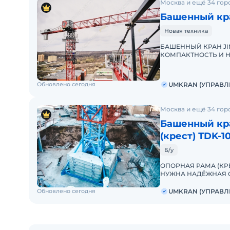
Москва и ещё 34 гор
Башенный кра
Новая техника
БАШЕННЫЙ КРАН JIN
КОМПАКТНОСТЬ И Н
ЭКСКЛЮЗИВНО ОТ 
Обновлено сегодня
UMKRAN (УПРАВЛ
Москва и ещё 34 гор
Башенный кр
(крест) ТDK-10
Б/у
ОПОРНАЯ РАМА (КРЕС
НУЖНА НАДЁЖНАЯ О
решение — опорную 
Обновлено сегодня
UMKRAN (УПРАВЛ