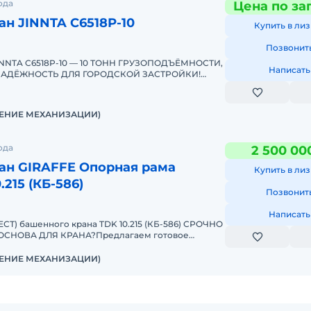
ода
Цена по за
н JINNTA С6518Р-10
Купить в лиз
Позвонит
NTA C6518P-10 — 10 ТОНН ГРУЗОПОДЪЁМНОСТИ,
Написать
АДЁЖНОСТЬ ДЛЯ ГОРОДСКОЙ ЗАСТРОЙКИ!
UMKRANUMKRAN — ЕДИНСТВЕ
ЕНИЕ МЕХАНИЗАЦИИ)
ода
2 500 00
ан GIRAFFE Опорная рама
Купить в лиз
.215 (КБ-586)
Позвонит
Написать
Т) башенного крана TDK 10.215 (КБ-586) СРОЧНО
СНОВА ДЛЯ КРАНА?Предлагаем готовое
раму (крест) для баше
ЕНИЕ МЕХАНИЗАЦИИ)