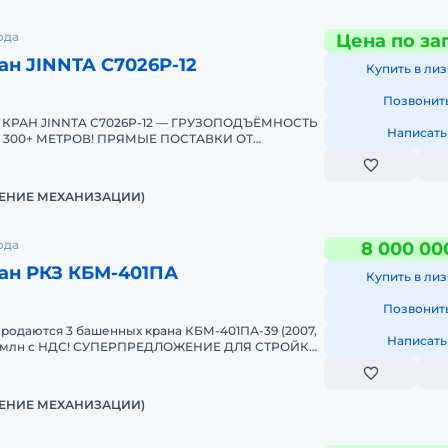
ведущих мировых брендов (Schneider, Siemens, SEW) для
ода
Цена по за
н JINNTA С7026Р-12
ов (с оголовком/без, с маховой стрелой, деррик-краны).
Купить в лиз
вет, дизайн кабины и опции под ваш проект и условия
Позвонит
РАН JINNTA C7026P-12 — ГРУЗОПОДЪЁМНОСТЬ
Написать
 задач и предоставить подробную консультацию.
О 300+ МЕТРОВ! ПРЯМЫЕ ПОСТАВКИ ОТ
ИСТРИБЬЮТОРА В РОССИИUMKRAN &md
ЕНИЕ МЕХАНИЗАЦИИ)
ода
8 000 00
ан РКЗ КБМ-401ПА
Купить в лиз
Позвонит
одаются 3 башенных крана КБМ-401ПА-39 (2007,
Написать
от 8 млн с НДС! СУПЕРПРЕДЛОЖЕНИЕ ДЛЯ СТРОЙКИ!
ыбора и
ЕНИЕ МЕХАНИЗАЦИИ)