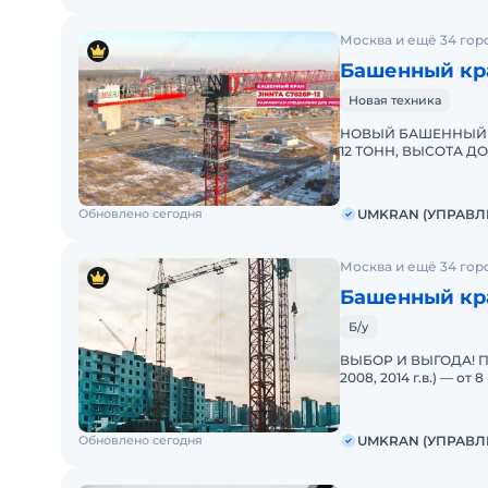
Надежные компоненты: Используем электронику 
Москва и ещё 34 гор
безопасности и безотказной работы.
Башенный кра
Широкий выбор: В линейке более 30 моделей кран
Индивидуальный подход: Гибкая комплектация, ц
Новая техника
эксплуатации.
НОВЫЙ БАШЕННЫЙ К
Готовы подобрать оптимальную модель для ваших
12 ТОНН, ВЫСОТА Д
ЭКСКЛЮЗИВНОГО Д
Обновлено сегодня
UMKRAN (УПРАВЛ
Москва и ещё 34 гор
Башенный кр
Б/у
ВЫБОР И ВЫГОДА! Пр
2008, 2014 г.в.) — 
Даём возможность в
Обновлено сегодня
UMKRAN (УПРАВЛ