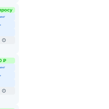
просу
инг
ь
0 ₽
инг
ь