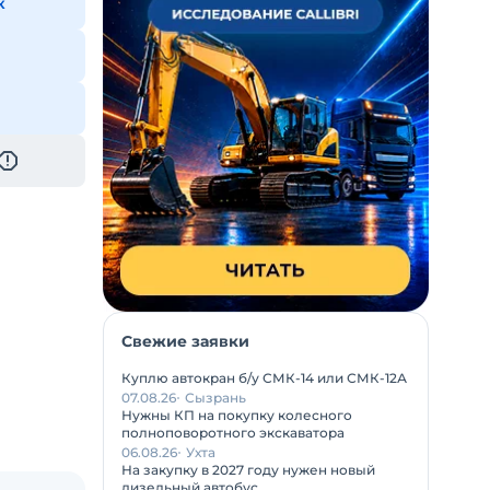
к
Свежие заявки
Куплю автокран б/у СМК-14 или СМК-12А
07.08.26
Сызрань
Нужны КП на покупку колесного
полноповоротного экскаватора
06.08.26
Ухта
На закупку в 2027 году нужен новый
дизельный автобус