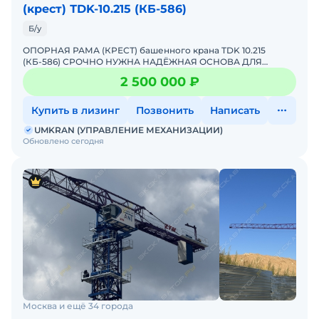
(крест) ТDK-10.215 (КБ-586)
Б/у
ОПОРНАЯ РАМА (КРЕСТ) башенного крана TDK 10.215
(КБ-586) СРОЧНО НУЖНА НАДЁЖНАЯ ОСНОВА ДЛЯ
КРАНА?Предлагаем готовое решение — опорную раму
2 500 000 ₽
(крест) для баше
Купить в лизинг
Позвонить
Написать
UMKRAN (УПРАВЛЕНИЕ МЕХАНИЗАЦИИ)
Обновлено сегодня
Москва и ещё 34 города