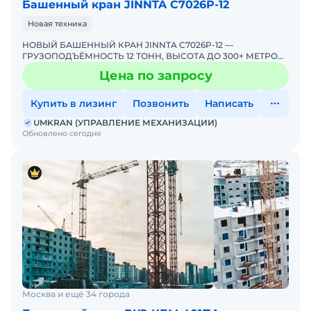
Башенный кран JINNTA С7026Р-12
Новая техника
НОВЫЙ БАШЕННЫЙ КРАН JINNTA C7026P-12 —
ГРУЗОПОДЪЁМНОСТЬ 12 ТОНН, ВЫСОТА ДО 300+ МЕТРОВ!
ПРЯМЫЕ ПОСТАВКИ ОТ ЭКСКЛЮЗИВНОГО
Цена по запросу
ДИСТРИБЬЮТОРА В РОССИИUMKRAN &md
Купить в лизинг
Позвонить
Написать
UMKRAN (УПРАВЛЕНИЕ МЕХАНИЗАЦИИ)
Обновлено сегодня
Москва и ещё 34 города