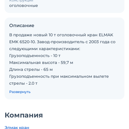
Конструкция
оголовочные
Описание
В продаже новый 10 т оголовочный кран ELMAK
EMK 6520-10. Завод-производитель с 2003 года со
следующими характеристиками:
Грузоподъемность - 10 т
Максимальная высота - 59,7 м
Длина стрелы - 65 м
Грузоподъемность при максимальном вылете
стрелы - 2.0 т
Свободностоящая высота - 194,7 м
Развернуть
Башенный кран полностью сертифицирован.
Ключевые преимущества и факты о
производителе:
Компания
Офис производителя и сервис в Москве.
20 лет на рынке: С 2003 года производим
Элмак кран