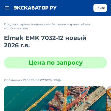
Войти
Продажа
краны подъемные
башенные краны
elmak
elmak в москве
Elmak EMK 7032-12 новый
2026 г.в.
Цена по запросу
Добавлено 27.05.26
18.07.2026
79