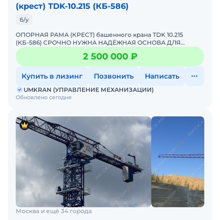
(крест) ТDK-10.215 (КБ-586)
Б/у
ОПОРНАЯ РАМА (КРЕСТ) башенного крана TDK 10.215
(КБ-586) СРОЧНО НУЖНА НАДЁЖНАЯ ОСНОВА ДЛЯ
КРАНА?Предлагаем готовое решение — опорную раму
2 500 000 ₽
(крест) для баше
Купить в лизинг
Позвонить
Написать
UMKRAN (УПРАВЛЕНИЕ МЕХАНИЗАЦИИ)
Обновлено сегодня
Москва и ещё 34 города