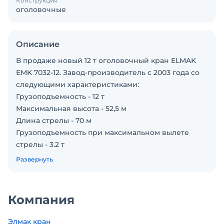
Конструкция
оголовочные
Описание
В продаже новый 12 т оголовочный кран ELMAK
EMK 7032-12. Завод-производитель с 2003 года со
следующими характеристиками:
Грузоподъемность - 12 т
Максимальная высота - 52,5 м
Длина стрелы - 70 м
Грузоподъемность при максимальном вылете
стрелы - 3.2 т
Свободностоящая высота - 202,5 м
Развернуть
Башенный кран полностью сертифицирован.
Ключевые преимущества и факты о
производителе:
Компания
Офис производителя и сервис в Москве.
20 лет на рынке: С 2003 года производим
Элмак кран