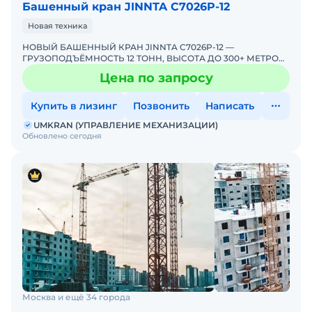
Башенный кран JINNTA С7026Р-12
Новая техника
НОВЫЙ БАШЕННЫЙ КРАН JINNTA C7026P-12 —
ГРУЗОПОДЪЁМНОСТЬ 12 ТОНН, ВЫСОТА ДО 300+ МЕТРОВ!
ПРЯМЫЕ ПОСТАВКИ ОТ ЭКСКЛЮЗИВНОГО
Цена по запросу
ДИСТРИБЬЮТОРА В РОССИИUMKRAN &md
Купить в лизинг
Позвонить
Написать
UMKRAN (УПРАВЛЕНИЕ МЕХАНИЗАЦИИ)
Обновлено сегодня
Москва и ещё 34 города