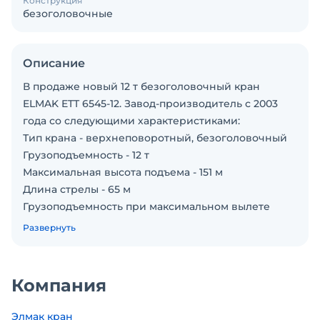
Конструкция
безоголовочные
Описание
В продаже новый 12 т безоголовочный кран
ELMAK ETT 6545-12. Завод-производитель с 2003
года со следующими характеристиками:
Тип крана - верхнеповоротный, безоголовочный
Грузоподъемность - 12 т
Максимальная высота подъема - 151 м
Длина стрелы - 65 м
Грузоподъемность при максимальном вылете
стрелы - 4.5 т
Развернуть
Свободностоящая высота - 70 м
• Гарантия составляет 12 месяцев от завода и 6
месяцев в подарок .(Гарантия не
Компания
распространяется на канаты , частотные
преобразователи управления краном .
Элмак кран