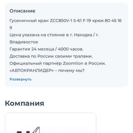
Описание
Гусеничный кран ZCC850V-1 S-61 F-19 крюк 80 45 16
9
Цена указана на стоянке в г. Находка / г.
Владивосток
Гарантия 24 месяца / 4000 часов.
Доставка по России своими тралами.
Официальный партнёр Zoomlion в России.
«АВТОКРАНЛИДЕР» – почему мы?
Аккредитованы в ведущих лизинговых
Развернуть
компаниях.
Стоянки с наличием техники в разных городах
России
Компания
Опыт в продажах крановой техники
Помощь в подборе выгодного лизинга за 1 день
Доставка по России и страхование груза
«АВТОКРАНЛИДЕР»– стабильная компания с