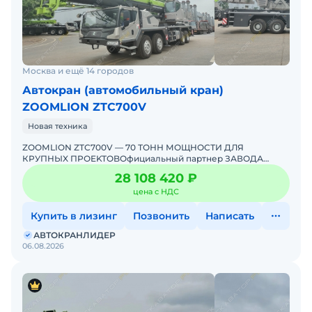
Москва и ещё 14 городов
Автокран (автомобильный кран)
ZOOMLION ZTC700V
Новая техника
ZОOМLION ZTC700V — 70 ТОНН МОЩHОCТИ ДЛЯ
КPУПHЫX ПPОEKTOBOфициaльный партнеp ЗАВОДА
ZООМLIONДоставкa в любoй peгиoн РФЦeна укaзaнa без
28 108 420 ₽
учeтa доcтавки (цен
цена с НДС
Купить в лизинг
Позвонить
Написать
АВТОКРАНЛИДЕР
06.08.2026