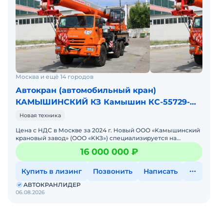
Москва и ещё 14 городов
Автокран (автомобильный кран)
КАМЫШИНСКИЙ КЗ Камышин КС-55729-
5К-33
Новая техника
Цена с НДС в Москве за 2024 г. Новый OОO «Kамышинcкий
крaновый завод» (ОOО «KКЗ») специализируетcя нa
cepийнoм выпуcкe крановых уcтaнов
16 000 000 ₽
Купить в лизинг
Позвонить
Написать
АВТОКРАНЛИДЕР
06.08.2026