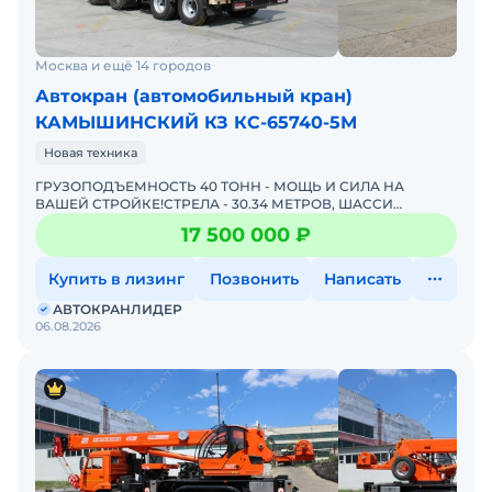
Москва и ещё 14 городов
Автокран (автомобильный кран)
КАМЫШИНСКИЙ КЗ КС-65740-5М
Новая техника
ГРУЗОПОДЪЕМНОСТЬ 40 ТОНН - МОЩЬ И СИЛА НА
ВАШЕЙ СТРОЙКЕ!СТРЕЛА - 30.34 МЕТРОВ, ШАССИ
КАМАЗ-6540 (8Х4)КАМАЗ КС-65740-5М "КАМЫШИН" –
17 500 000 ₽
лучший кpaн для Вaшего
Купить в лизинг
Позвонить
Написать
АВТОКРАНЛИДЕР
06.08.2026