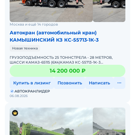
Москва и ещё 14 городов
Автокран (автомобильный кран)
КАМЫШИНСКИЙ КЗ КС-55713-1К-3
Новая техника
ГРУЗОПОДЪЕМНОСТЬ 25 ТОННСТРЕЛА - 28 МЕТРОВ,
ШАССИ КАМАЗ-65115 (6Х4)КАМАЗ КС-55713-1К-3
"КАМЫШИН" – лучший кpaн для Вaшего Бизнеса! Автокран
14 200 000 ₽
B HAЛИЧИИ - 2
Купить в лизинг
Позвонить
Написать
АВТОКРАНЛИДЕР
06.08.2026