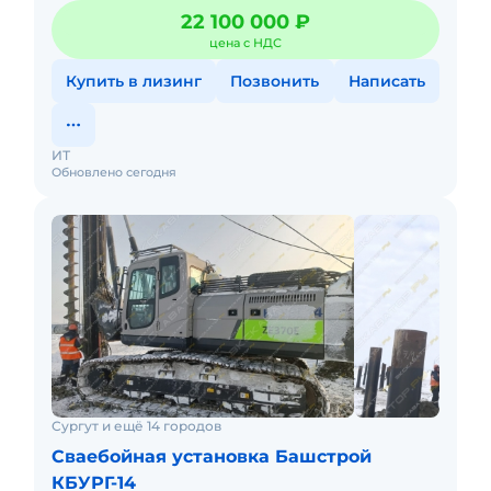
ZoomLion ZE370.В хорошем рабочем
22 100 000 ₽
состоянии.Продажа от собственник
цена с НДС
Купить в лизинг
Позвонить
Написать
ИТ
Обновлено сегодня
Сургут и ещё 14 городов
Сваебойная установка Башстрой
КБУРГ-14