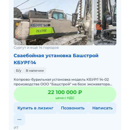
Сургут и ещё 14 городов
Сваебойная установка Башстрой
КБУРГ-14
Б/у
В наличии
Копрово-бурильная установка модель КБУРГ-14-02
производства ООО "Башстрой" на базе экскаватора
ZoomLion ZE370. Продажа от собственника. В хорошем
22 100 000 ₽
состоянии. Це
цена с НДС
Купить в лизинг
Позвонить
Написать
ИТ