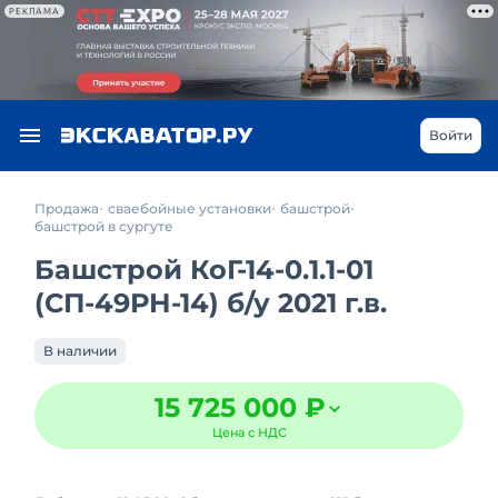
РЕКЛАМА
Войти
Продажа
сваебойные установки
башстрой
башстрой в сургуте
Башстрой КоГ-14-0.1.1-01
(СП-49РН-14)
б/у
2021 г.в.
В наличии
15 725 000 ₽
Цена с НДС