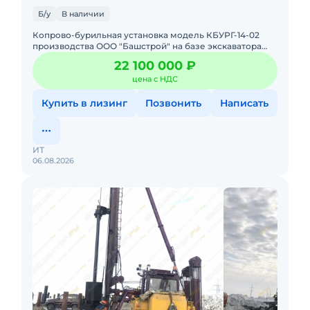
Б/у
В наличии
Копрово-бурильная установка модель КБУРГ-14-02
производства ООО "Башстрой" на базе экскаватора
ZoomLion ZE370. В хорошем состоянии. Цена с НДС.
22 100 000 ₽
Готова к эксплу
цена с НДС
Купить в лизинг
Позвонить
Написать
ИТ
06.08.2026