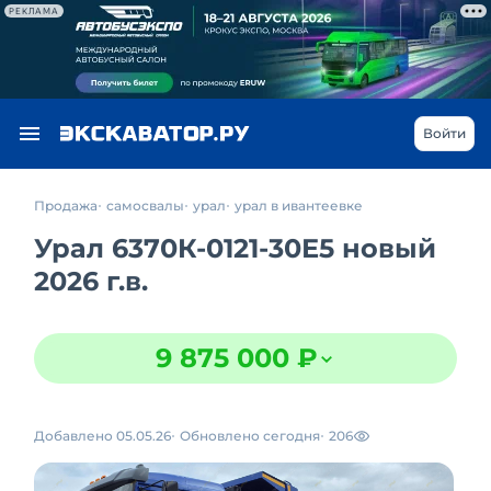
РЕКЛАМА
Войти
Продажа
самосвалы
урал
урал в ивантеевке
Урал 6370К-0121-30Е5 новый
2026 г.в.
9 875 000 ₽
Добавлено 05.05.26
Обновлено сегодня
206