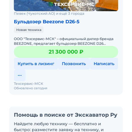
Певек (Чукотский АО) и ещё 3 города
Бульдозер Beezone D26-5
Новая техника
ООО "Техсервис-МСК" – официальный дилер бренда
BEEZONE, предлагает бульдозер BEEZONE D26
(аналог Shantui SD26, Zoomlion ZD260, Komatsu D85) С
21 300 000 ₽
ОДНОЗУБЫМ РЫ
Купить в лизинг
Позвонить
Написать
Техсервис-МСК
Обновлено сегодня
Помощь в поиске от Экскаватор Ру
Найдите любую технику — бесплатно и
быстро: разместите заявку на технику, и