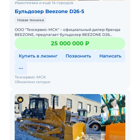
Ивантеевка и ещё 14 городов
Бульдозер Beezone D26-5
Новая техника
ООО "Техсервис-МСК" – официальный дилер бренда
BEEZONE, предлагает бульдозер BEEZONE D26
(аналог Shantui SD26, Zoomlion ZD260, Komatsu D85) С
25 000 000 ₽
ОДНОЗУБЫМ РЫ
Купить в лизинг
Позвонить
Написать
Техсервис-МСК
Обновлено сегодня