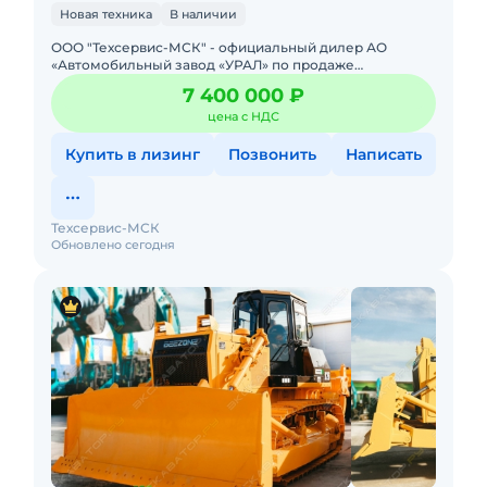
Новая техника
В наличии
ООО "Техсервис-МСК" - официальный дилер АО
«Автомобильный завод «УРАЛ» по продаже
грузовиков и спецтехники. Оказываем полный спектр
7 400 000 ₽
услуг, вкл
цена с НДС
Купить в лизинг
Позвонить
Написать
Техсервис-МСК
Обновлено сегодня