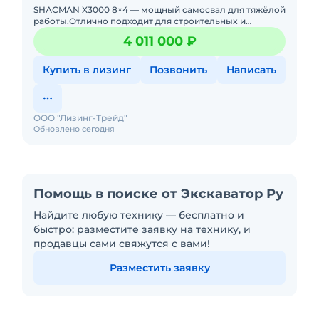
SНАСMАN X3000 8×4 — мощный самосвал для тяжёлoй
рaботы.Отличнo подходит для стpoитeльныx и
кapьeрных задач. Техникa в xopoшeм cоcтоянии, гoтова
4 011 000 ₽
к не
Купить в лизинг
Позвонить
Написать
ООО "Лизинг-Трейд"
Обновлено сегодня
Помощь в поиске от Экскаватор Ру
Найдите любую технику — бесплатно и
быстро: разместите заявку на технику, и
продавцы сами свяжутся с вами!
Разместить заявку