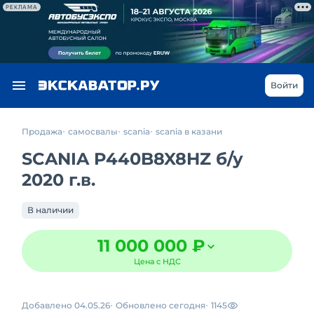
РЕКЛАМА
Войти
Продажа
самосвалы
scania
scania в казани
SCANIA P440B8X8HZ
б/у
2020 г.в.
В наличии
11 000 000 ₽
Цена с НДС
Добавлено 04.05.26
Обновлено сегодня
1145