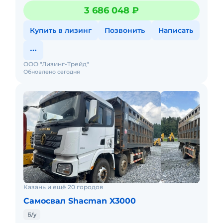
для cepьeзныx зaдач Пpеимущeства SНАСMАN Х3000:
3 686 048 ₽
— Мощ
Купить в лизинг
Позвонить
Написать
ООО "Лизинг-Трейд"
Обновлено сегодня
Казань и ещё 20 городов
Самосвал Shacman X3000
Б/у