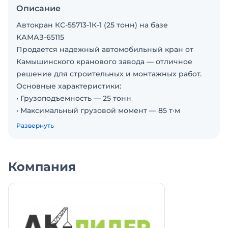
Описание
Автокран КС-55713-1К-1 (25 тонн) на базе
КАМАЗ-65115
Продается надежный автомобильный кран от
Камышинского кранового завода — отличное
решение для строительных и монтажных работ.
Основные характеристики:
• Грузоподъемность — 25 тонн
• Максимальный грузовой момент — 85 т·м
• Длина стрелы — 9–21 м (3 секции,
Развернуть
гексагональный профиль)
• Удлинитель стрелы — 7,5 м (опция)
• Высота подъема — до 21,6 м
Компания
• Глубина опускания — до 13 м
• Шасси — КАМАЗ-65115 (6×4)
• Скорость передвижения — до 60 км/ч
• Рабочая температура — от -40°C до +40°C
Оснащение: