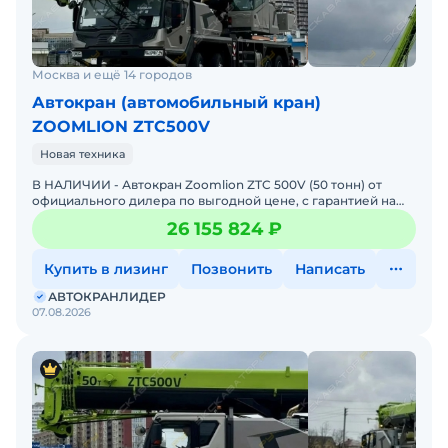
Москва и ещё 14 городов
Автокран (автомобильный кран)
ZOOMLION ZTC500V
Новая техника
В НАЛИЧИИ - Автокран Zoomlion ZTC 500V (50 тонн) от
официального дилера по выгодной цене, c гарантией на
технику и комплектующие - 2025 год выпуска в наличии!До
26 155 824 ₽
Купить в лизинг
Позвонить
Написать
АВТОКРАНЛИДЕР
07.08.2026