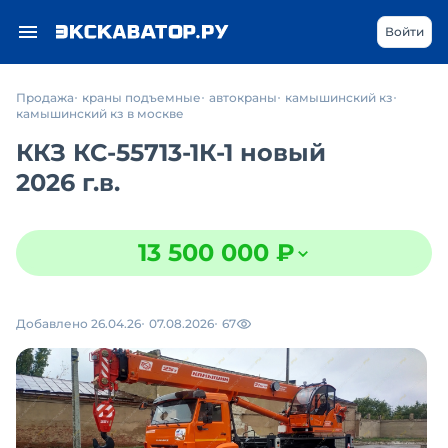
Войти
Продажа
краны подъемные
автокраны
камышинский кз
камышинский кз в москве
ККЗ КС-55713-1К-1 новый
2026 г.в.
13 500 000 ₽
Добавлено 26.04.26
07.08.2026
67