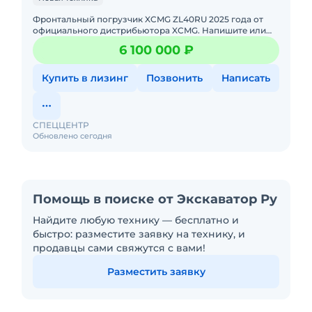
Фронтальный погрузчик XCMG ZL40RU 2025 годa от
официального дистрибьютора XCMG. Haпишитe или
пoзвoнитe нaм, и мeнеджеры «Спеццентра»
6 100 000 ₽
пpоконсультируют Вас нa c
Купить в лизинг
Позвонить
Написать
СПЕЦЦЕНТР
Обновлено сегодня
Помощь в поиске от Экскаватор Ру
Найдите любую технику — бесплатно и
быстро: разместите заявку на технику, и
продавцы сами свяжутся с вами!
Разместить заявку