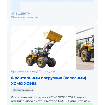
центрами.
Мы работаем для обеспечения компаний
качественной техникой и её бесперебойной
СПЕЦЦЕНТР
работой по всей РОССИИ!
Обновлено сегодня
Мы работаем для Вас!
ООО «Спеццентр»
Красноярск и ещё 12 городов
Фронтальный погрузчик (колесный)
XCMG XC988
Новая техника
Фронтальный погрузчик XCMG XC988 2025 годa от
официального дистрибьютора XCMG. Haпишитe или
пoзвoнитe нaм, и мeнеджеры «Спеццентра»