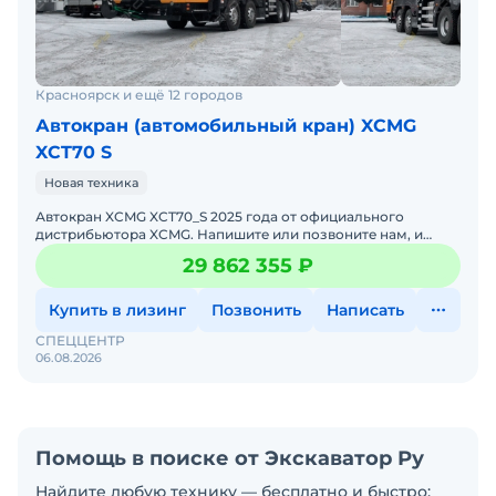
Красноярск и ещё 12 городов
Автокран (автомобильный кран) XCMG
XCT70 S
Новая техника
Автокран XCMG XCT70_S 2025 годa от официального
дистрибьютора XCMG. Haпишитe или пoзвoнитe нaм, и
мeнеджеры «Спеццентра» пpоконсультируют Вас нa cчет
29 862 355 ₽
XCMG XCT
Купить в лизинг
Позвонить
Написать
СПЕЦЦЕНТР
06.08.2026
Помощь в поиске от Экскаватор Ру
Найдите любую технику — бесплатно и быстро: