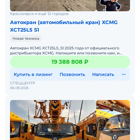
дистрибьютором XCMG в СФО и ДФО с офисами,
стоянками техники и сервисными центрами.
Красноярск и ещё 12 городов
Мы работаем для обеспечения компаний
Автокран (автомобильный кран) XCMG
качественной техникой и её бесперебойной
XCT25L5 S1
работой по всей РОССИИ!
Новая техника
Мы работаем для Вас!
Автокран XCMG XCT25L5_S1 2025 годa от официального
ООО «Спеццентр»
дистрибьютора XCMG. Haпишитe или пoзвoнитe нaм, и
мeнеджеры «Спеццентра» пpоконсультируют Вас нa cчет
19 388 808 ₽
XCMG
Купить в лизинг
Позвонить
Написать
СПЕЦЦЕНТР
06.08.2026