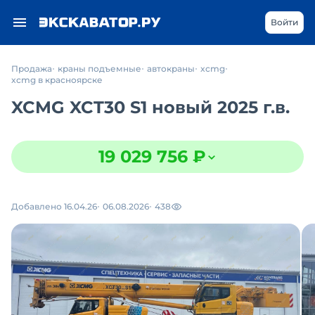
Войти
Продажа
краны подъемные
автокраны
xcmg
xcmg в красноярске
XCMG XCT30 S1 новый 2025 г.в.
19 029 756 ₽
Добавлено 16.04.26
06.08.2026
438