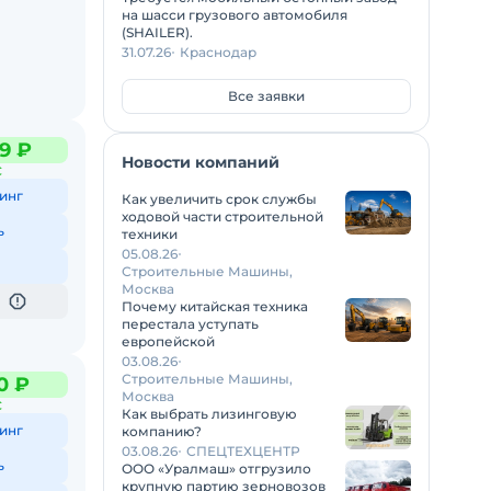
на шасси грузового автомобиля
(SHAILER).
31.07.26
Краснодар
Все заявки
9 ₽
Новости компаний
С
инг
Как увеличить срок службы
ходовой части строительной
ь
техники
05.08.26
Строительные Машины,
Москва
Почему китайская техника
перестала уступать
европейской
03.08.26
Строительные Машины,
0 ₽
Москва
С
Как выбрать лизинговую
инг
компанию?
03.08.26
СПЕЦТЕХЦЕНТР
ь
ООО «Уралмаш» отгрузило
крупную партию зерновозов