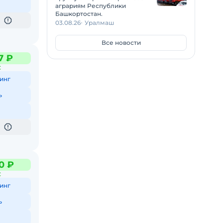
аграриям Республики
Башкортостан.
03.08.26
Уралмаш
Все новости
7 ₽
С
инг
ь
0 ₽
С
инг
ь