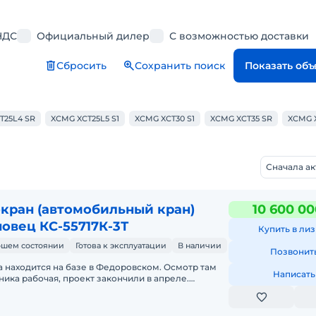
НДС
Официальный дилер
С возможностью доставки
Сбросить
Сохранить поиск
Показать об
T25L4 SR
XCMG XCT25L5 S1
XCMG XCT30 S1
XCMG XCT35 SR
XCMG 
Сначала а
кран (автомобильный кран)
10 600 00
овец КС-55717К-3Т
Купить в лиз
ошем состоянии
Готова к эксплуатации
В наличии
Позвонит
а находится на базе в Федоровском. Осмотр там
Написать
хника рабочая, проект закончили в апреле.
е проекты не требую такую технику. В хорошем
ни