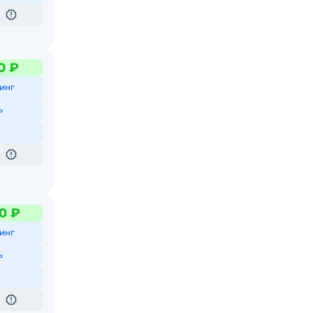
0 ₽
инг
ь
0 ₽
инг
ь