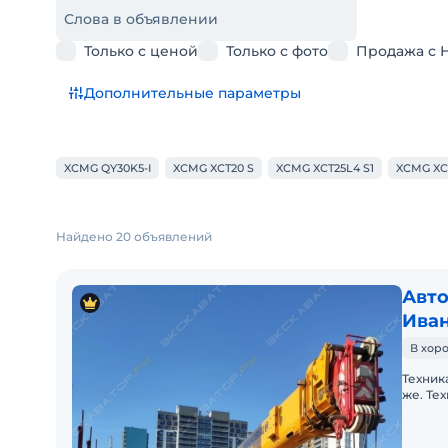
Слова в объявлении
Только с ценой
Только с фото
Продажа с 
Дополнительные параметры
XCMG QY30K5-I
XCMG XCT20 S
XCMG XCT25L4 S1
XCMG XC
Найдено 20 объявлений
Авто
Иван
В хор
Техник
же. Те
Текущи
состоя