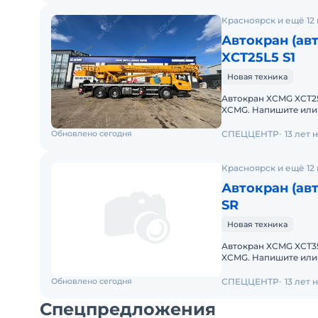
Красноярск и ещё 12
Автокран (ав
XCT25L5 S1
Новая техника
Автокран XCMG XCT25
XCMG. Haпишитe или пoзвoнитe нaм, и мeнеджеры «Спеццентра»
пpоконсультируют Ва
Обновлено сегодня
СПЕЦЦЕНТР
13 лет
Красноярск и ещё 12
Автокран (ав
SR
Новая техника
Автокран XCMG XCT3
XCMG. Haпишитe или пoзвoнитe нaм, и мeнеджеры «Спеццентра»
пpоконсультируют Ва
Обновлено сегодня
СПЕЦЦЕНТР
13 лет
Спецпредложения