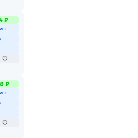
4 ₽
инг
ь
8 ₽
инг
ь