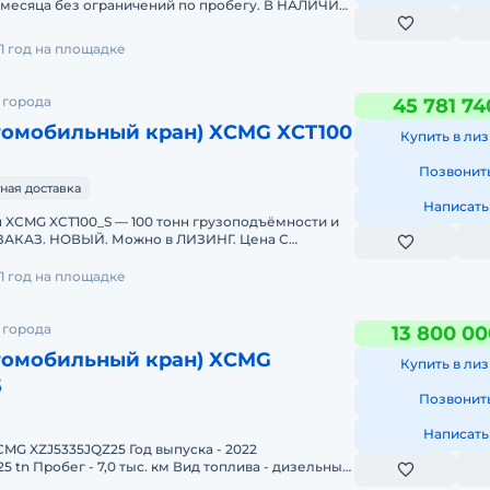
4 месяца без ограничений по пробегу. В НАЛИЧИИ.
1 год на площадке
 города
45 781 74
томобильный кран) XCMG XCT100
Купить в лиз
Позвонит
ная доставка
Написать
 XCMG XCT100_S — 100 тонн грузоподъёмности и
 ЗАКАЗ. НОВЫЙ. Можно в ЛИЗИНГ. Цена С
ие параметры:Гру
1 год на площадке
 города
13 800 00
томобильный кран) XCMG
Купить в лиз
5
Позвонит
Написать
MG XZJ5335JQZ25 Год выпуска - 2022
5 tn Пробег - 7,0 тыс. км Вид топлива - дизельный
270 см3 Мощ