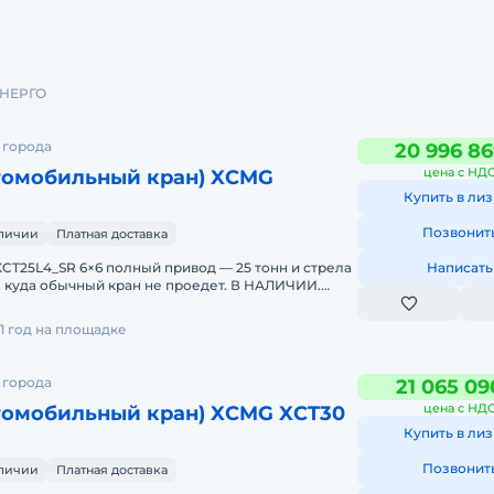
НЕРГО
 города
20 996 86
цена с НД
томобильный кран) XCMG
Купить в лиз
Позвонит
аличии
Платная доставка
CT25L4_SR 6×6 полный привод — 25 тонн и стрела
Написать
да, куда обычный кран не проедет. В НАЛИЧИИ.
1 год на площадке
 города
21 065 09
цена с НД
томобильный кран) XCMG XCT30
Купить в лиз
Позвонит
аличии
Платная доставка