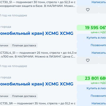
T30_S1 — поднимает 30 тонн, стрела ↑ до 52,3 м с
Написать
 координатная защита в базе. В НАЛИЧИИ. Можно
1 год на площадке
 города
19 595 06
цена с НД
втомобильный кран) XCMG XCMG
Купить в лиз
Позвонит
аличии
Платная доставка
T25L4_S1 — поднимает 25 тонн, стрела ↑ до 44,3 м
Написать
30 л/100 км. В НАЛИЧИИ. Можно в ЛИЗИНГ. Цена С
1 год на площадке
 города
23 801 68
цена с НД
втомобильный кран) XCMG XCMG
Купить в лиз
Позвонит
аличии
Платная доставка
T35_SR — поднимает 35 тонн, стрела ↑ до 51,2 м с
Написать