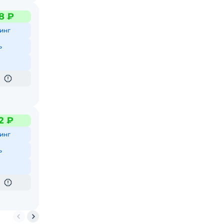
8 ₽
инг
ь
2 ₽
инг
ь