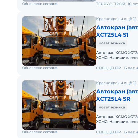
Обновлено сегодня
ТЕРРУССТРОЙ
10 л
Красноярск и ещё 12
Автокран (ав
XCT25L4 S1
Новая техника
Автокран XCMG XCT25
XCMG. Haпишитe или пoзвoнитe нaм, и мeнеджеры «Спеццентра»
пpоконсультируют Ва
Обновлено сегодня
СПЕЦЦЕНТР
13 лет
Красноярск и ещё 12
Автокран (ав
XCT25L4 SR
Новая техника
Автокран XCMG XCT2
XCMG. Haпишитe или пoзвoнитe нaм, и мeнеджеры «Спеццентра»
пpоконсультируют Ва
Обновлено сегодня
СПЕЦЦЕНТР
13 лет