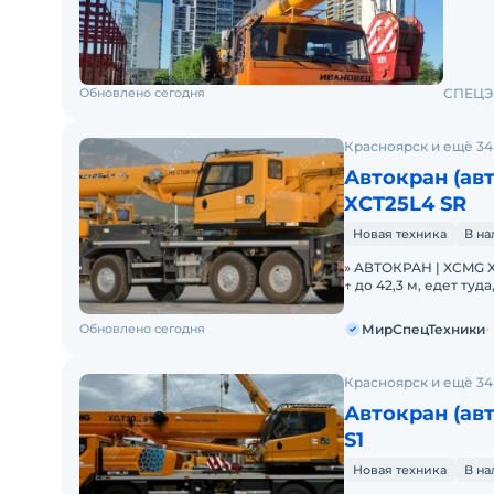
Обновлено сегодня
СПЕЦЭ
Красноярск и ещё 34
Автокран (ав
XCT25L4 SR
Новая техника
В н
» АВТОКРАН | XCMG X
↑ до 42,3 м, едет ту
Можно
Обновлено сегодня
МирСпецТехники
Красноярск и ещё 34
Автокран (ав
S1
Новая техника
В н