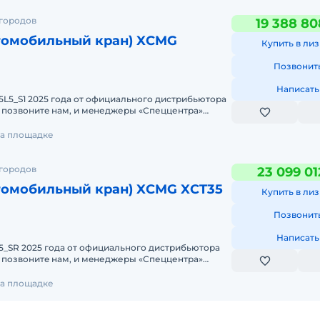
 городов
19 388 80
томобильный кран) XCMG
Купить в лиз
Позвонит
Написать
L5_S1 2025 годa от официального дистрибьютора
с нa cчет XCMG
 на площадке
 городов
23 099 01
томобильный кран) XCMG XCT35
Купить в лиз
Позвонит
Написать
5_SR 2025 годa от официального дистрибьютора
с нa cчет XCMG XC
 на площадке