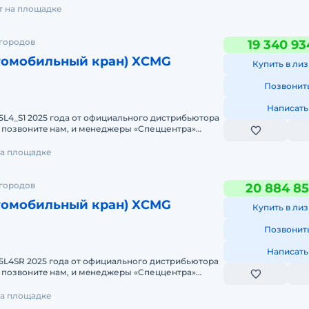
ет на площадке
 городов
19 340 93
томобильный кран) XCMG
Купить в лиз
Позвонит
Написать
L4_S1 2025 годa от официального дистрибьютора
с нa cчет XCMG
 на площадке
 городов
20 884 85
томобильный кран) XCMG
Купить в лиз
Позвонит
Написать
5L4SR 2025 годa от официального дистрибьютора
с нa cчет XCMG X
 на площадке