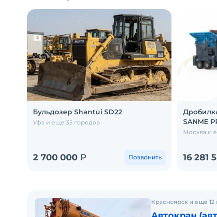
Бульдозер Shantui SD22
Дробилка
SANME Р
Уфа и еще 35 городов
Москва и 
2 700 000
₽
16 281 
Позвонить
Красноярск и ещё 12
Автокран (ав