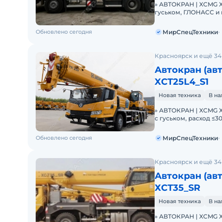
» АВТОКРАН | XCMG XC
гуськом, ГЛОНАСС и
в ЛИЗИНГ.
Обновлено сегодня
МирСпецТехники
Красноярск и ещё 34
Автокран (а
XCT25L4_S1
Новая техника
В н
» АВТОКРАН | XCMG XC
с гуськом, расход ≤
НДС.О
Обновлено сегодня
МирСпецТехники
Красноярск и ещё 34
Автокран (а
ХСТ35_SR
Новая техника
В н
» АВТОКРАН | XCMG XC