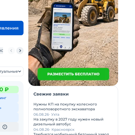
ъявления
XCT70 S
XCMG XCA100 S
XCMG XCA180 S
XCMG XCA230 S
XCMG XC
ктуальные
0 ₽
Свежие заявки
инг
Нужны КП на покупку колесного
ь
полноповоротного экскаватора
06.08.26
Ухта
На закупку в 2027 году нужен новый
дизельный автобус
04.08.26
Красноярск
Требуется мобильный бетонный завод