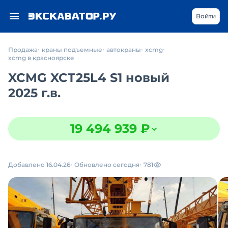
Войти
Продажа
краны подъемные
автокраны
xcmg
xcmg в красноярске
XCMG XCT25L4 S1 новый
2025 г.в.
19 494 939 ₽
Добавлено 16.04.26
Обновлено сегодня
781