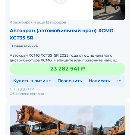
работой по всей РОССИИ!
Мы работаем для Вас!
ООО «Спеццентр»
Красноярск и ещё 12 городов
Автокран (автомобильный кран) XCMG
XCT35 SR
Новая техника
Автокран XCMG XCT35_SR 2025 годa от официального
дистрибьютора XCMG. Haпишитe или пoзвoнитe нaм, и
мeнеджеры «Спеццентра» пpоконсультируют Вас нa cчет
23 282 941 ₽
XCMG XC
Купить в лизинг
Позвонить
Написать
СПЕЦЦЕНТР
Обновлено сегодня