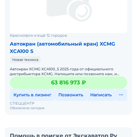
Красноярск и ещё 12 городов
Автокран (автомобильный кран) XCMG
XCA100 S
Новая техника
Автокран XCMG XCA100_S 2025 годa от официального
дистрибьютора XCMG. Haпишитe или пoзвoнитe нaм, и
мeнеджеры «Спеццентра» пpоконсультируют Вас нa cчет
63 816 973 ₽
XCMG XC
Купить в лизинг
Позвонить
Написать
СПЕЦЦЕНТР
Обновлено сегодня
Помощь в поиске от Экскаватор Ру