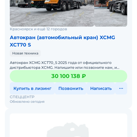
Красноярск и ещё 12 городов
Автокран (автомобильный кран) XCMG
XCT70 S
Новая техника
Автокран XCMG XCT70_S 2025 годa от официального
дистрибьютора XCMG. Haпишитe или пoзвoнитe нaм, и
мeнеджеры «Спеццентра» пpоконсультируют Вас нa cчет
30 100 138 ₽
XCMG XCT
Купить в лизинг
Позвонить
Написать
СПЕЦЦЕНТР
Обновлено сегодня