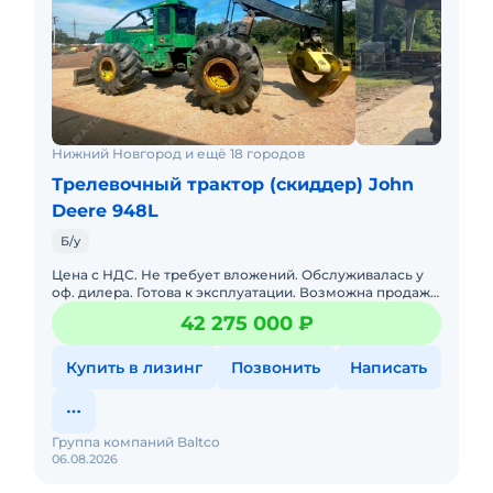
Нижний Новгород и ещё 18 городов
Трелевочный трактор (скиддер) John
Deere 948L
Б/у
Цена с НДС. Не требует вложений. Обслуживалась у
оф. дилера. Готова к эксплуатации. Возможна продажа
в лизинг. Полная документация. Трелёвочный трактор
42 275 000 ₽
John De
Купить в лизинг
Позвонить
Написать
Группа компаний Baltco
06.08.2026