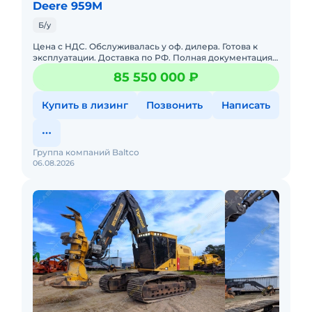
Deere 959M
Звоните прямо сейчас
- по всем вопросам
Б/у
проконсультирую!
Цена с НДС. Обслуживалась у оф. дилера. Готова к
эксплуатации. Доставка по РФ. Полная документация.
Возможна продажа в лизинг. Уровневая Валочно-
85 550 000 ₽
пакетирующая м
Купить в лизинг
Позвонить
Написать
Группа компаний Baltco
06.08.2026