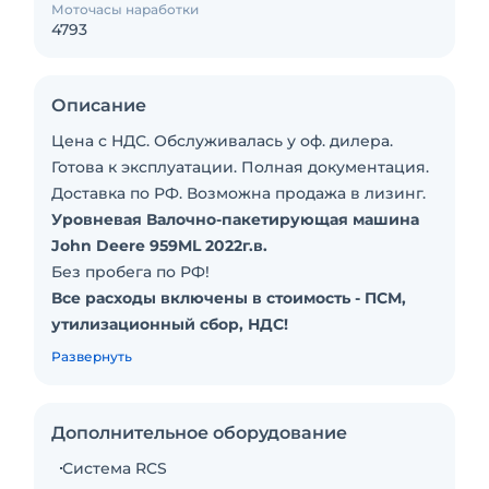
Моточасы наработки
4793
Описание
Цена с НДС. Обслуживалась у оф. дилера.
Готова к эксплуатации. Полная документация.
Доставка по РФ. Возможна продажа в лизинг.
Уровневая Валочно-пакетирующая машина
John Deere 959ML 2022г.в.
Без пробега по РФ!
Все расходы включены в стоимость - ПСМ,
утилизационный сбор, НДС!
Полная сервисная история
Развернуть
Машина обслуживалась у официального
дилера на протяжении всего времени
эксплуатации
Дополнительное оборудование
Под заказ
Система RCS