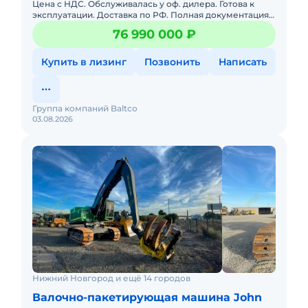
Цена с НДС. Обслуживалась у оф. дилера. Готова к
управления
эксплуатации. Доставка по РФ. Полная документация.
Готова к работе, вложений не требует
Не требует вложений. Под заказ. Возможна продажа в
76 990 000 ₽
лизинг.
Ходовая часть
Купить в лизинг
Позвонить
Написать
Установлена новая ходовая
Левая передняя часть — новая
Правая передняя часть — новая
Группа компаний Baltco
03.08.2026
Кабина и управление
Полностью рабочая кабина:
кондиционер — работает
отопление — работает
радио — работает
джойстики — работают
приборы / монитор / датчики — исправны
Состояние кабины: хорошее.
Сиденье, стёкла, двери и органы управления
Нижний Новгород и ещё 14 городов
в порядке.
Валочно-пакетирующая машина John