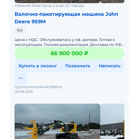
все режимы движения работают корректно
Нижний Новгород и ещё 22 города
машина передвигается ровно
Валочно-пакетирующая машина John
стояночный тормоз исправен
Deere 959M
Обслуживание
Б/у
Последнее ТО: на 5 218 м/ч
Цена с НДС. Обслуживалась у оф. дилера. Готова к
На 5 568 м/ч заменено масло:
эксплуатации. Полная документация. Доставка по РФ.
Возможна продажа в лизинг. Уровневая Валочно-
в бортовых редукторах
66 900 000 ₽
пакетирующая м
в редукторе поворота
Купить в лизинг
Позвонить
Написать
Дополнительно
все фары / освещение работают
Группа компаний Baltco
звуковой сигнал работает
03.08.2026
сигнализация движения работает
Пильная головка / навесное оборудование
Tigercat ST5702-26
Модель: Tigercat Saw 26"
Серийный номер: 57T0787