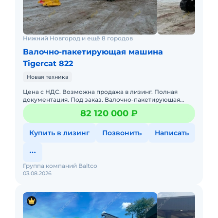
Состояние головки:
конструктивно в хорошем состоянии
Нижний Новгород и ещё 8 городов
без серьёзных повреждений
утечек по пиле нет
Валочно-пакетирующая машина
диск, подшипники и зубья в хорошем
Tigercat 822
состоянии
Новая техника
незначительный износ по отдельным
Цена с НДС. Возможна продажа в лизинг. Полная
элементам
документация. Под заказ. Валочно-пакетирующая
машина Tigercat X822E. Новая! Описание: Tigercat
время раскрутки диска: 35 сек при 1050 об/мин
82 120 000 ₽
X822E 2025 года
Оценка состояния по инспекции
Купить в лизинг
Позвонить
Написать
Внешний вид: 8/10
Общее техническое состояние: 8/10
Группа компаний Baltco
03.08.2026
Подоходит идеально для больших объемов
работ, где требуется:
•
Высокая производительность
- Tigercat
изначально спроектирован для непрерывной