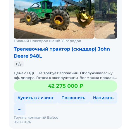
работы в тяжёлых условиях
•
Исключительная надежность
- усиленная
рама, продуманная компоновка узлов, мощная
ходовая часть и проверенные силовые
агрегаты
•
Экономичность в эксплуатации
- низкий
Нижний Новгород и ещё 18 городов
удельный расход топлива, оптимизированные
Трелевочный трактор (скиддер) John
гидравлические контуры и продуманное
Deere 948L
обслуживание значительно снижают
Б/у
стоимость одного кубометра
Цена с НДС. Не требует вложений. Обслуживалась у
•
Комфорт и контроль оператора
-
оф. дилера. Готова к эксплуатации. Возможна продажа
современная кабина, климат-контроль,
в лизинг. Полная документация. Трелёвочный трактор
42 275 000 ₽
John De
отличная обзорность и электронные системы
мониторинга
Купить в лизинг
Позвонить
Написать
Для получения полных данных с техосмотра -
пишите.
Группа компаний Baltco
03.08.2026