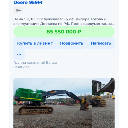
Deere 959M
Техническое состояние
Б/у
Двигатель:
двигатель запускается и работает хорошо
Цена с НДС. Обслуживалась у оф. дилера. Готова к
эксплуатации. Доставка по РФ. Полная документация.
серьёзных замечаний нет
Возможна продажа в лизинг. Уровневая Валочно-
85 550 000 ₽
пакетирующая м
Гидравлика
Купить в лизинг
Позвонить
Написать
гидравлическая система работает корректно
все функции машины выполняются штатно
Группа компаний Baltco
Рама / стрела / конструкция
03.08.2026
машина ровная по геометрии
конструктивно в хорошем состоянии
люфты и износ по пальцам / втулкам
минимальные
опорно-поворотный подшипник в хорошем
состоянии
Трансмиссия / привод