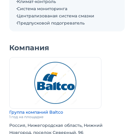
Климат-контроль
С полноповоротной пильной головкой
Система мониторинга
Tigercat 5702-26.
Централизованая система смазки
Новая ходовая часть.
Предпусковой подогреватель
Минимальная потеря в цене при
перепродаже.
Компания
Вам нужна надёжная рабочая машина для
интенсивной эксплуатации на делянке?
ВПМ Tigercat 855E идеально подходит под
сплошные рубки среднего и крупного леса,
под тяжёлые условия и полноценную
сменную работу
.
О машине
Tigercat 855E 2022 года в хорошем рабочем и
Группа компаний Baltco
техническом состоянии.
1 год на площадке
Прошел сертифицированную инспекцию на 5
Россия, Нижегородская область, Нижний
568 м/ч.
Новгород, поселок Северный, 96