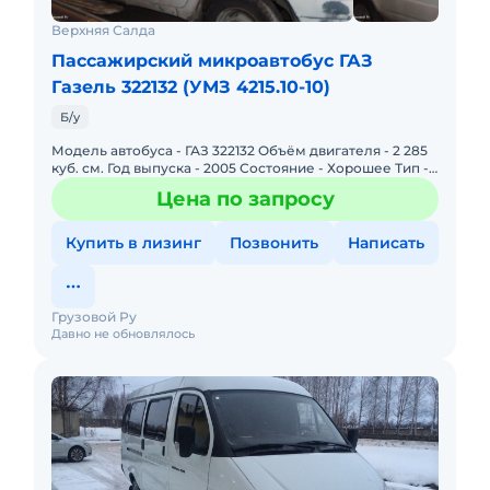
находящегося в реализации в ПАО
Верхняя Салда
«Сургутнефтегаз», Вы можете получить на
Пассажирский микроавтобус ГАЗ
нашем сайте. Там же размещены телефоны
Газель 322132 (УМЗ 4215.10-10)
технических специалистов, с которыми Вы
можете проконсультироваться по
Б/у
техническому состоянию и договориться об
Модель автобуса - ГАЗ 322132 Объём двигателя - 2 285
осмотре на месте.
куб. см. Год выпуска - 2005 Состояние - Хорошее Тип -
Микроавтобус Общий пробег - 300 000 тыс. км
Обращаем Ваше внимание, что на
Цена по запросу
Количеств
телефонные звонки отвечаем в будние дни с
Купить в лизинг
Позвонить
Написать
8.30 до 17.00, перерыв с 12.40 до 14.00 по
времени г.Сургута (МСК +2).
Грузовой Ру
Давно не обновлялось