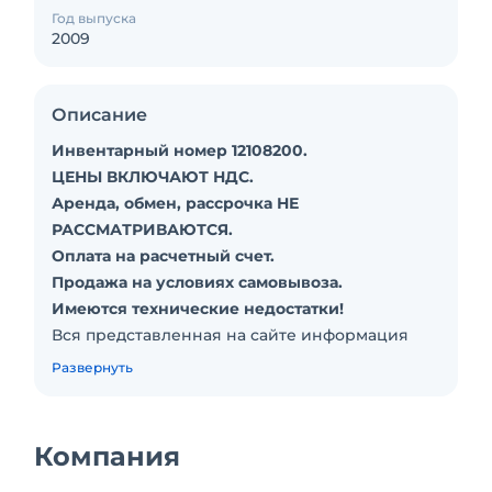
Год выпуска
2009
Описание
Инвентарный номер 12108200.
ЦЕНЫ ВКЛЮЧАЮТ НДС.
Аренда, обмен, рассрочка НЕ
РАССМАТРИВАЮТСЯ.
Оплата на расчетный счет.
Продажа на условиях самовывоза.
Имеются технические недостатки!
Вся представленная на сайте информация
носит информационный характер, не
Развернуть
является публичной офертой,
предусмотренной статьей 437 Гражданского
кодекса РФ и не предполагает заключение
Компания
договора с любым обратившимся лицом.