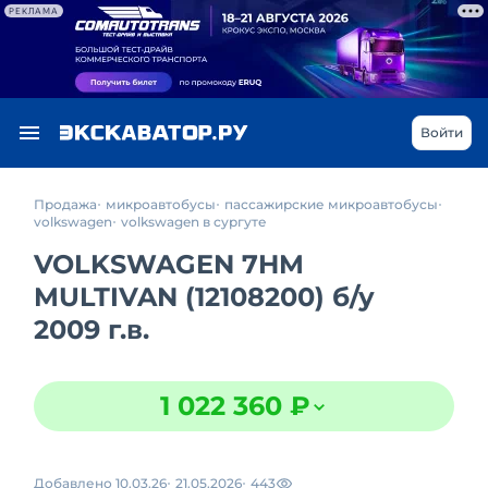
РЕКЛАМА
Войти
Продажа
микроавтобусы
пассажирские микроавтобусы
volkswagen
volkswagen в сургуте
VOLKSWAGEN 7HM
MULTIVAN (12108200)
б/у
2009 г.в.
1 022 360 ₽
Добавлено 10.03.26
21.05.2026
443