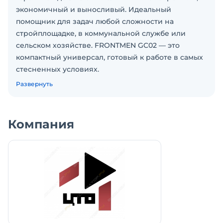
экономичный и выносливый. Идеальный
помощник для задач любой сложности на
стройплощадке, в коммунальной службе или
сельском хозяйстве. FRONTMEN GC02 — это
компактный универсал, готовый к работе в самых
стесненных условиях.
Характеристики мини погрузчика Фронтмен:
Развернуть
Двигатель: Zongshen GB 750E
Тип двигателя: Карбюраторный
Объём двигателя: 750 см
Компания
Полезная мощность: 23,8 л.с. (17,5 кВт) при 3600 об/
мин
Топливо: Бензин АИ-95
Ёмкость топливного бака: 27 л
Вырывное усилие: 1340 кг
Подъёмное усилие: 1416 кг
Тяговое усилие: 680 кг
Максимальная грузоподъёмность: 440 кг