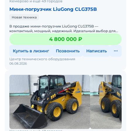
Кемерово и ещё 49 городов
Мини-погрузчик LiuGong CLG375B
Новая техника
В продаже мини-погрузчик LiuGong CLG375B —
компактный, мощный, надежный. Идеальный выбор для
работы на стройке, в коммунальном хозяйстве, на складах
4 800 000 ₽
и фермах. Л
Купить в лизинг
Позвонить
Написать
Центр технического оборудования
06.08.2026