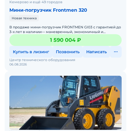
Кемерово и ещё 49 городов
Мини-погрузчик Frontmen 320
Новая техника
В продаже мини-погрузчик FRONTMEN GI03 с гарантией до
3-х лет в наличии— маневренный, экономичный и
выносливый. Идеальный помощник для задач любой
1 590 004 ₽
сложности на
Купить в лизинг
Позвонить
Написать
Центр технического оборудования
06.08.2026