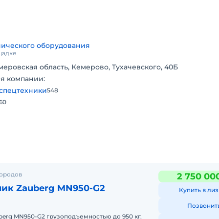
нического оборудования
щадке
меровская область, Кемерово, Тухачевского, 40Б
я компании:
спецтехники
548
160
отовку и комплектуется ЗИПом с инструментом.
иям. Оперативно отгрузим.
а всей территории РФ.
городов
2 750 00
ик Zauberg MN950-G2
Купить в лиз
 чат Экскаватор.ру, чтобы получить коммерческое предло
ас!
Позвонит
erg MN950-G2 грузоподъемностью до 950 кг,