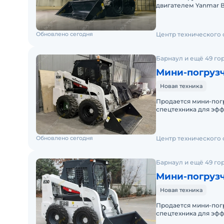
двигателем Yanmar В наличии на складах РФ. Действующее ЭПСМ, все
налоги и сборы упла
Обновлено сегодня
Центр технического
Барнаул и ещё 49 го
Мини-погруз
Новая техника
Продается мини-пог
спецтехника для эфф
коммунальном хозяйс
Обновлено сегодня
Центр технического
Барнаул и ещё 49 го
Мини-погруз
Новая техника
Продается мини-пог
спецтехника для эфф
коммунальном хозяйс