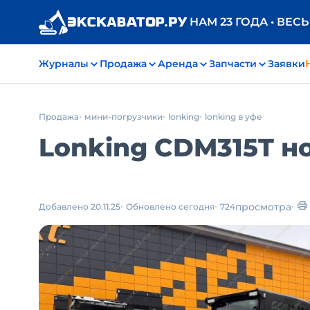
НАМ 23 ГОДА • ВЕС
Журналы
Продажа
Аренда
Запчасти
Заявки
Продажа
мини-погрузчики
lonking
lonking в уфе
Lonking CDM315T но
просмотра
Добавлено 20.11.25
Обновлено сегодня
724