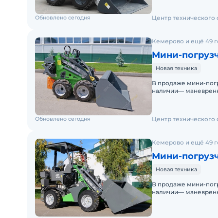
Обновлено сегодня
Центр технического
Кемерово и ещё 49 
Мини-погрузч
Новая техника
В продаже мини-погр
наличии— маневренн
помощник для задач
Обновлено сегодня
Центр технического
Кемерово и ещё 49 
Мини-погрузч
Новая техника
В продаже мини-погр
наличии— маневренн
помощник для задач