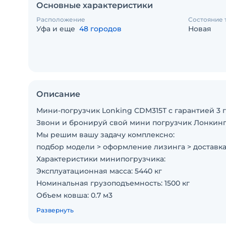
Основные характеристики
Расположение
Состояние 
Уфа и еще
48 городов
Новая
Описание
Мини-погрузчик Lonking CDM315Т с гарантией 3 г
Звони и бронируй свой мини погрузчик Лонкинг
Мы решим вашу задачу комплексно:
подбор модели > оформление лизинга > доставка
Характеристики минипогрузчика:
Эксплуатационная масса: 5440 кг
Номинальная грузоподъемность: 1500 кг
Объем ковша: 0.7 м3
Опрокидывающая нагрузка: 3569 кг
Развернуть
Сила тяги: 4283 кг