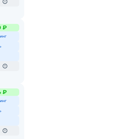
0 ₽
инг
ь
4 ₽
инг
ь