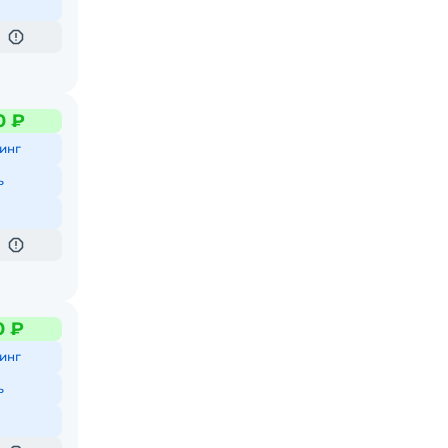
0 ₽
инг
ь
0 ₽
инг
ь