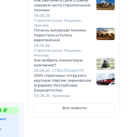
Как увеличить срок службы
ходовой части строительной
техники
05.08.26
Строительные Машины,
Москва
Почему китайская техника
перестала уступать
европейской
03.08.26
Строительные Машины,
Москва
Как выбрать лизинговую
компанию?
03.08.26
СПЕЦТЕХЦЕНТР
ООО «Уралмаш» отгрузило
крупную партию зерновозов
аграриям Республики
Башкортостан.
03.08.26
Уралмаш
Все новости
0 ₽
инг
жение!
ь