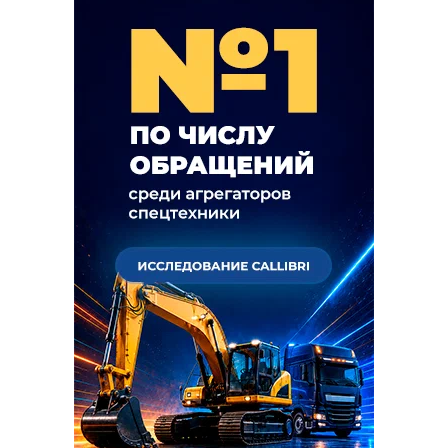
KNACK WESSON CX5 – универсальная машина
для строительства, коммунального хозяйства
и дорожных работ. Европейская гидравлика
BARMAG, надежный двигатель Yuchai Euro II,
полная комплектация (включая гидромолот) и
система 4 камер кругового обзора делают этот
экскаватор-погрузчик идеальным решением
для профессионального применения.
Улучшенная тормозная система в масляной
ванне, имитация блокировки R-оси и
увеличенная глубина копания фронтального
ковша (120 мм) обеспечивают повышенную
эффективность и безопасность работ.
Все характеристики соответствуют заводским
спецификациям.