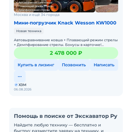
панели
Отопитель и кондиционер R134A
Москва и ещё 34 города
Большой дисплей с 4 камерами кругового
Мини-погрузчик Knack Wesson KW1000
обзора
Сиденье «Комфорт» с джойстиками и
Новая техника
подлокотниками
Автовыравнивание ковша + Плавающий режим стрелы
Магнитола MP3+USB
+ Демпфирование стрелы. Бонусы в карточке!
Ключевые преимущества Knack Wesson KW1000-
Омыватель лобового и заднего стекол
2 478 000 ₽
Итальянские гидромоторы
LED проблесковый маячок
Купить в лизинг
Позвонить
Написать
LED освещение 360° с ближним/дальним
светом
LED габаритные огни
ХЗМ
Зеркала заднего вида
06.08.2026
Водяной предпусковой подогреватель 220V
Комплектация
Ковш 6в1 (1.2 м³)
Помощь в поиске от Экскаватор Ру
Паллетные вилы 3Т-1200
Найдите любую технику — бесплатно и
Экскаваторный ковш 0.3 м³
быстро: разместите заявку на технику, и