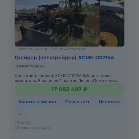
Высота отвала: 610 мм
Высота подъема отвала: 475 мм
Заглубление отвала: 715 мм
Большой парк различной техники в наличии.
Звоните,пишите!
Благовещенск АО и ещё 49 городов
Грейдер (автогрейдер) XCMG GR215A
Новая техника
Новый автогрейдер XCMG GR215A 6х6, нож, отвал,
рыхлитель. В наличии.Гарантия.Лизинг.Поможем с
доставкой. Колесная формула: 6х6 Размер отвала:
17 082 497 ₽
4270х610 ммСкорос
Купить в лизинг
Позвонить
Написать
СТМ-ДВ
Обновлено сегодня