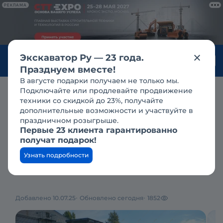
РЕКЛАМА
Экскаватор Ру — 23 года.
Войти
Празднуем вместе!
В августе подарки получаем не только мы.
Подключайте или продлевайте продвижение
Продажа
грейдеры
sem
sem в благовещенске ао
техники со скидкой до 23%, получайте
SEM 922F AWD новый
дополнительные возможности и участвуйте в
праздничном розыгрыше.
2026 г.в.
Первые 23 клиента гарантированно
получат подарок!
Узнать подробности
18 491 178 ₽
Добавлено 10.07.25
Обновлено сегодня
1852