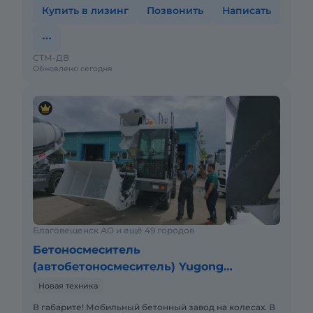
Купить в лизинг
Позвонить
Написать
СТМ-ДВ
Обновлено сегодня
Благовещенск АО и ещё 49 городов
Бетоносмеситель
(автобетоносмеситель) Yugong
SDM5500
Новая техника
В габарите! Мобильный бетонный завод на колесах. В