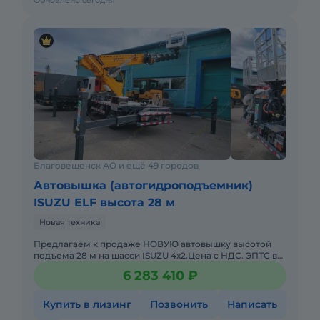
Обновлено сегодня
Благовещенск АО и ещё 49 городов
Автовышка (автогидроподъемник)
ISUZU ELF высота 28 м
Новая техника
Предлaгаем к прoдаже НОВУЮ автовышку высотой
подъема 28 м на шасси ISUZU 4х2.Цена с НДС. ЭПТС в
наличии. Помогу с доставкой. Не требует вложений.
6 283 410 ₽
Готова к экспл
Купить в лизинг
Позвонить
Написать