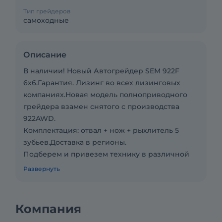
Тип грейдеров
самоходные
Описание
В наличии! Новый Автогрейдер SEM 922F
6х6.Гарантия. Лизинг во всех лизинговых
компаниях.Новая модель полноприводного
грейдера взамен снятого с производства
922AWD.
Комплектация: отвал + нож + рыхлитель 5
зубьев.Доставка в регионы.
Подберем и привезем технику в различной
комплектации по вашим параметрам.
Развернуть
Трансмиссия: Гидромеханическая (Powershift)
Колесная формула: 6х6 (задний тандемный
мост)
Компания
Количество скоростей вперед/назад: 6/3