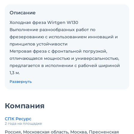
Описание
Холодная фреза Wirtgen W130
Выполнение разнообразных работ по
фрезерованию с использованием инноваций и
принципов устойчивости
Метровая фреза с фронтальной погрузкой,
отличающаяся мощностью и универсальностью,
предлагается в исполнении с рабочей шириной
1,3 м.
Благодаря компактным размерам и
Развернуть
оптимизированной массе машины она находит
применение на самых разнообразных
строительных площадках, как в условиях
Компания
стеснённого пространства, так и на стройке в
пределах городской черты.
СПК Ресурс
Фрезерные барабаны FCS с различной шириной
2 года на площадке
и линейным расстоянием дополнительно
Россия, Московская область, Москва, Пресненская