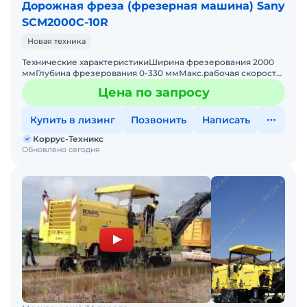
Дорожная фреза (фрезерная машина) Sany
SCM2000C-10R
Новая техника
Технические характеристикиШирина фрезерования 2000
ммГлубина фрезерования 0-330 ммМакс.рабочая скорость
6 км/чКласс выбросов Tier IIIПроизводитель двигателя DON
Цена по запросу
Купить в лизинг
Позвонить
Написать
Коррус-Техникс
Обновлено сегодня