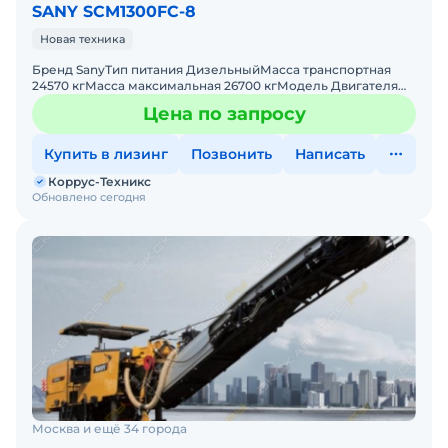
SANY SCM1300FC-8
Новая техника
Бренд SanyТип питания ДизельныйМасса транспортная
24570 кгМасса максимальная 26700 кгМодель Двигателя
DONGFENG CUMMINS QSL8.9Экологический класс Tier
Цена по запросу
IIIМощност
Купить в лизинг
Позвонить
Написать
Коррус-Техникс
Обновлено сегодня
Москва и ещё 34 города