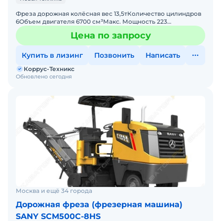
Фреза дорожная колёсная вес 13,5тКоличество цилиндров
6Объем двигателя 6700 см³Макс. Мощность 223
л.с.Используемое топливо ДизельДвигатель CUMMINS 164
Цена по запросу
кВтЭ
Купить в лизинг
Позвонить
Написать
Коррус-Техникс
Обновлено сегодня
Москва и ещё 34 города
Дорожная фреза (фрезерная машина)
SANY SCM500C-8HS