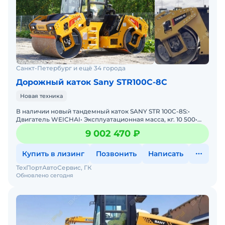
Санкт-Петербург и ещё 34 города
Дорожный каток Sany STR100C-8C
Новая техника
В наличии новый тандемный каток SANY STR 100C-8S:•
Двигатель WЕIСНАI• Эксплуатационная масса, кг. 10 500•
Нагрузка на ось, переднею, кг. 5 250&bu
9 002 470 ₽
Купить в лизинг
Позвонить
Написать
ТехПортАвтоСервис, ГК
Обновлено сегодня