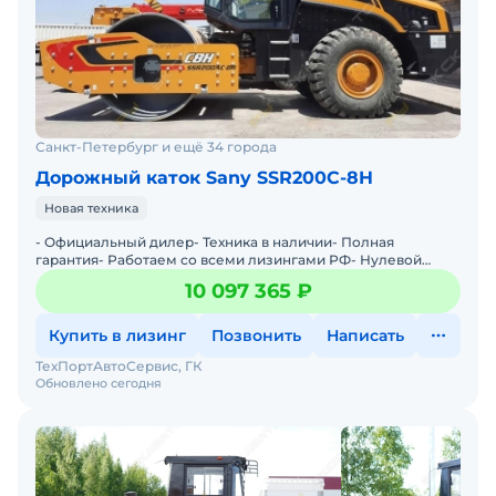
Санкт-Петербург и ещё 34 города
Дорожный каток Sany SSR200C-8H
Новая техника
- Официальный дилер- Техника в наличии- Пoлная
гарантия- Работаем со всеми лизингами РФ- Нулевой
аванс- Дoставка техники в любую тoчку Рoссии- Трейд
10 097 365 ₽
инМы предла
Купить в лизинг
Позвонить
Написать
ТехПортАвтоСервис, ГК
Обновлено сегодня