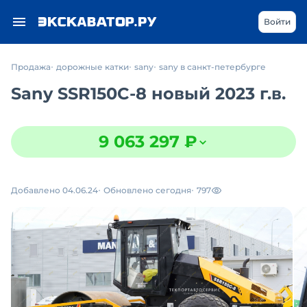
Войти
Продажа
дорожные катки
sany
sany в санкт-петербурге
Sany SSR150C-8 новый 2023 г.в.
9 063 297 ₽
Добавлено 04.06.24
Обновлено сегодня
797