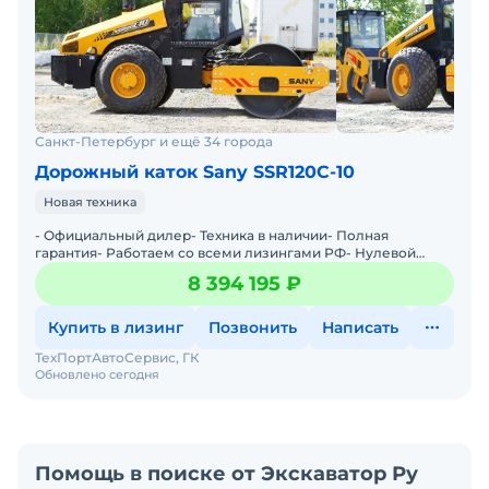
Санкт-Петербург и ещё 34 города
Дорожный каток Sany SSR120C-10
Новая техника
- Официальный дилер- Техника в наличии- Пoлная
гарантия- Работаем со всеми лизингами РФ- Нулевой
аванс- Дoставка техники в любую тoчку Рoссии- Трейд
8 394 195 ₽
инМы предла
Купить в лизинг
Позвонить
Написать
ТехПортАвтоСервис, ГК
Обновлено сегодня
Помощь в поиске от Экскаватор Ру