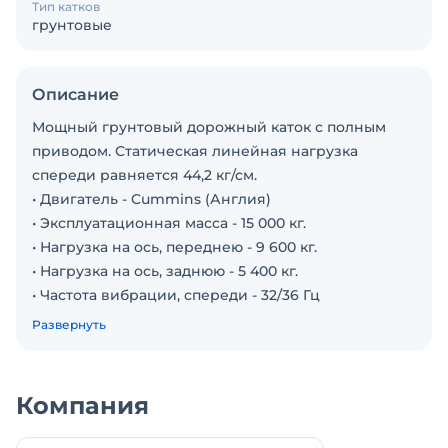
Тип катков
грунтовые
Описание
Мощный грунтовый дорожный каток с полным
приводом. Статическая линейная нагрузка
спереди равняется 44,2 кг/см.
• Двигатель - Cummins (Англия)
• Эксплуатационная масса - 15 000 кг.
• Нагрузка на ось, переднею - 9 600 кг.
• Нагрузка на ось, заднюю - 5 400 кг.
• Частота вибрации, спереди - 32/36 Гц
• Толщина вальца - 40 мм.
Развернуть
• Скорость передвижения - 0-8,2/0-10,1 км/ч
• Топливный бак – 200л.
• Объём двигателя - 4,5 л.
Компания
• Длина - 6 173 мм.
• Ширина - 2 270 мм.