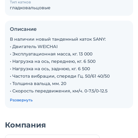
Тип катков
гладковальцовые
Описание
В наличии новый тандемный каток SANY:
• Двигатель WЕIСНАI
• Эксплуатационная масса, кг. 13 000
• Нагрузка на ось, переднею, кг. 6 500
• Нагрузка на ось, заднюю, кг. 6 500
• Частота вибрации, спереди Гц. 50/61 40/50
• Толщина вальца, мм. 20
• Скорость передвижения, км/ч. 0-7.5/0-12.5
• Топливный бак, л. 230
Развернуть
• Объём двигателя, л. 4.5
• Длина, мм. 5 165
• Ширина вальца 2 135
Компания
• Ширина , мм. 2 305
• Кондиционер