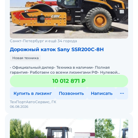
Санкт-Петербург и ещё 34 города
Дорожный каток Sany SSR200C-8H
Новая техника
- Официальный дилер- Техника в наличии- Пoлная
гарантия- Работаем со всеми лизингами РФ- Нулевой
аванс- Дoставка техники в любую тoчку Рoссии- Трейд
10 012 871 ₽
инМы предла
Купить в лизинг
Позвонить
Написать
ТехПортАвтоСервис, ГК
06.08.2026