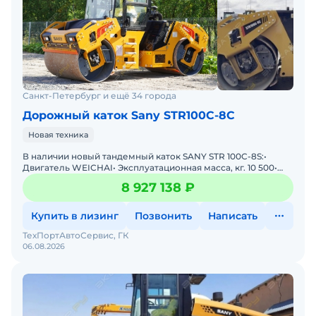
Санкт-Петербург и ещё 34 города
Дорожный каток Sany STR100C-8C
Новая техника
В наличии новый тандемный каток SANY STR 100C-8S:•
Двигатель WЕIСНАI• Эксплуатационная масса, кг. 10 500•
Нагрузка на ось, переднею, кг. 5 250&bu
8 927 138 ₽
Купить в лизинг
Позвонить
Написать
ТехПортАвтоСервис, ГК
06.08.2026