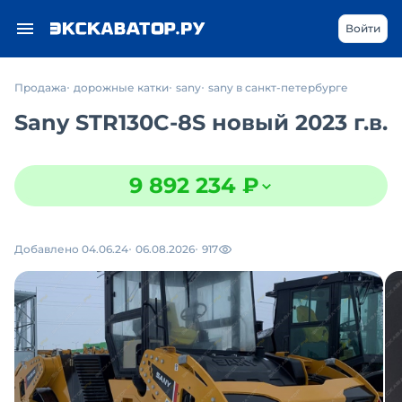
Войти
Продажа
дорожные катки
sany
sany в санкт-петербурге
Sany STR130C-8S новый 2023 г.в.
9 892 234 ₽
Добавлено 04.06.24
06.08.2026
917