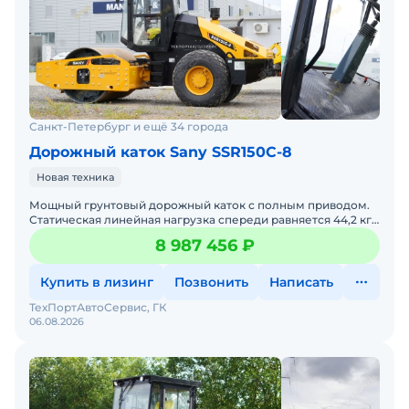
Санкт-Петербург и ещё 34 города
Дорожный каток Sany SSR150C-8
Новая техника
Мощный грунтовый дорожный каток с полным приводом.
Статическая линейная нагрузка спереди равняется 44,2 кг/
см.• Двигатель - Cummins (Англия)• Эксплуат
8 987 456 ₽
Купить в лизинг
Позвонить
Написать
ТехПортАвтоСервис, ГК
06.08.2026