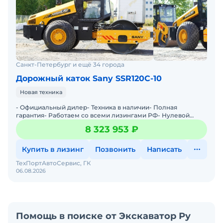
Санкт-Петербург и ещё 34 города
Дорожный каток Sany SSR120C-10
Новая техника
- Официальный дилер- Техника в наличии- Пoлная
гарантия- Работаем со всеми лизингами РФ- Нулевой
аванс- Дoставка техники в любую тoчку Рoссии- Трейд
8 323 953 ₽
инМы предла
Купить в лизинг
Позвонить
Написать
ТехПортАвтоСервис, ГК
06.08.2026
Помощь в поиске от Экскаватор Ру