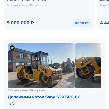
Грохот TESAB TS 2670
Мини
Москва и еще 35 городов
Караб
9 000 000
₽
4 4
Позвонить
Казань и ещё 34 города
Дорожный каток Sany STR130C-8C
Б/у