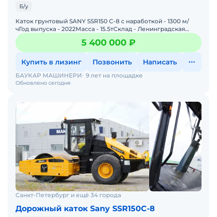
Б/у
Каток грунтовый SANY SSR150 C-8 с наработкой - 1300 м/
чГод выпуска - 2022Масса - 15.5тСклад - Ленинградская
область Цена с НДС 22%
5 400 000 ₽
Купить в лизинг
Позвонить
Написать
БАУКАР МАШИНЕРИ
9 лет на площадке
Обновлено сегодня
Санкт-Петербург и ещё 34 города
Дорожный каток Sany SSR150C-8