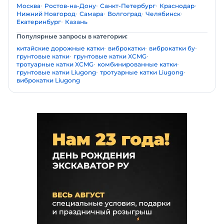
Москва
Ростов-на-Дону
Санкт-Петербург
Краснодар
Нижний Новгород
Самара
Волгоград
Челябинск
Екатеринбург
Казань
Популярные запросы в категории:
китайские дорожные катки
виброкатки
виброкатки бу
грунтовые катки
грунтовые катки XCMG
тротуарные катки XCMG
комбинированные катки
грунтовые катки Liugong
тротуарные катки Liugong
виброкатки Liugong