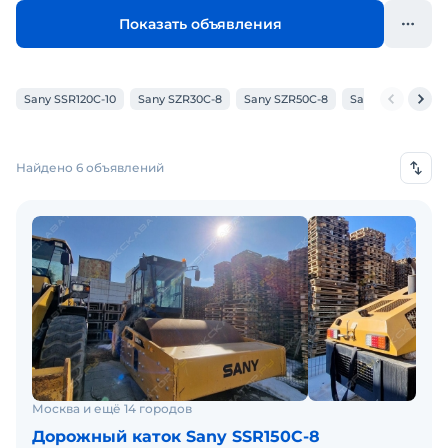
Показать объявления
Sany SSR120C-10
Sany SZR30C-8
Sany SZR50C-8
Sany STR30C-8
Найдено 6 объявлений
Москва и ещё 14 городов
Дорожный каток Sany SSR150C-8